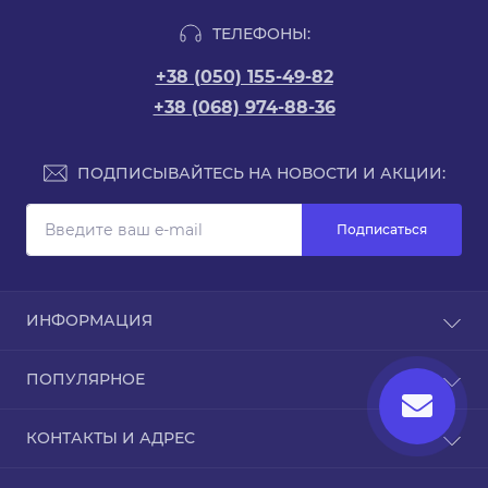
ТЕЛЕФОНЫ:
+38 (050) 155-49-82
+38 (068) 974-88-36
ПОДПИСЫВАЙТЕСЬ НА НОВОСТИ И АКЦИИ:
Подписаться
ИНФОРМАЦИЯ
Доставка и оплата
ПОПУЛЯРНОЕ
Про магазин
Связаться с нами
Чехлы для iPhone
КОНТАКТЫ И АДРЕС
Вернуть товар
Карта сайта
ТРЦ Дафи, Звездный бульвар, 1А, Днепр,