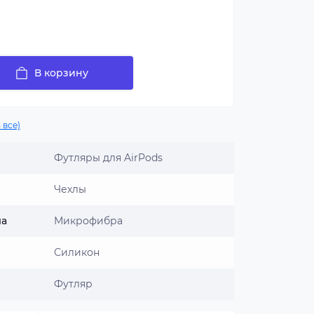
В корзину
 все)
Футляры для AirPods
Чехлы
ла
Микрофибра
Силикон
Футляр