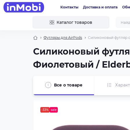
Контакты
Доставка и оплата
Обм
Каталог товаров
Футляры для AirPods
Силиконовый футляр с 
Силиконовый футляр
Фиолетовый / Elderb
Все о товаре
Харак
-33%
sale