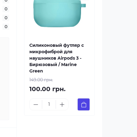
0
0
0
Силиконовый футляр с
микрофиброй для
наушников Airpods 3 -
Бирюзовый / Marine
Green
149.00 грн.
100.00 грн.