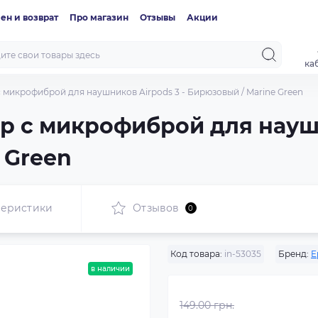
ен и возврат
Про магазин
Отзывы
Акции
ка
микрофиброй для наушников Airpods 3 - Бирюзовый / Marine Green
 с микрофиброй для наушн
 Green
теристики
Отзывов
0
Код товара:
in-53035
Бренд:
E
в наличии
149.00 грн.