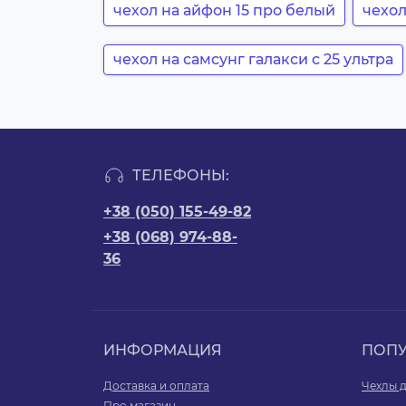
чехол на айфон 15 про белый
чехол
чехол на самсунг галакси с 25 ультра
ТЕЛЕФОНЫ:
+38 (050) 155-49-82
+38 (068) 974-88-
36
ИНФОРМАЦИЯ
ПОП
Доставка и оплата
Чехлы д
Про магазин