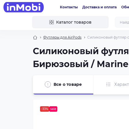
Контакты
Доставка и оплата
Обм
Каталог товаров
Футляры для AirPods
Силиконовый футляр с 
Силиконовый футляр
Бирюзовый / Marine
Все о товаре
Харак
-33%
sale