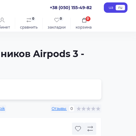
+38 (050) 155-49-82
ua
ru
0
0
0
бинет
сравнить
закладки
корзина
иков Airpods 3 -
pik
Отзывы:
0