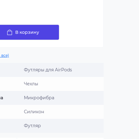
В корзину
 все)
Футляры для AirPods
Чехлы
ла
Микрофибра
Силикон
Футляр