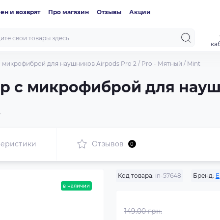
ен и возврат
Про магазин
Отзывы
Акции
ка
микрофиброй для наушников Airpods Pro 2 / Pro - Мятный / Mint
 с микрофиброй для наушн
t
теристики
Отзывов
0
Код товара:
in-57648
Бренд:
E
в наличии
149.00 грн.