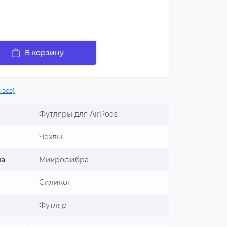
В корзину
 все)
Футляры для AirPods
Чехлы
ла
Микрофибра
Силикон
Футляр