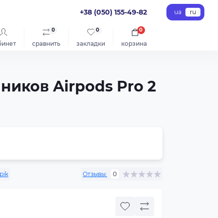
+38 (050) 155-49-82
ua
ru
0
0
0
бинет
сравнить
закладки
корзина
иков Airpods Pro 2
pik
Отзывы:
0