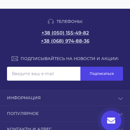
ТЕЛЕФОНЫ:
+38 (050) 155-49-82
+38 (068) 974-88-36
ПОДПИСЫВАЙТЕСЬ НА НОВОСТИ И АКЦИИ:
Подписаться
ИНФОРМАЦИЯ
Доставка и оплата
ПОПУЛЯРНОЕ
Про магазин
Связаться с нами
Чехлы для iPhone
КОНТАКТЫ И АДРЕС