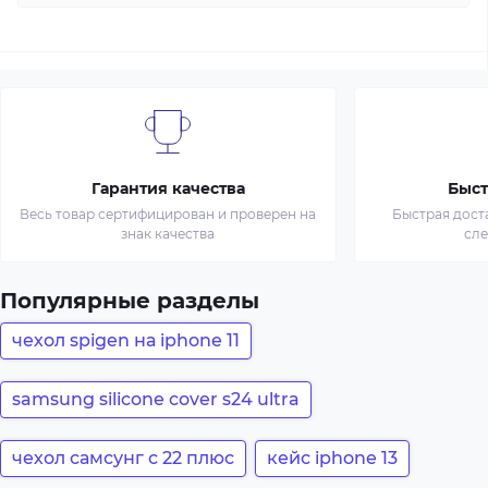
Гарантия качества
Быст
Весь товар сертифицирован и проверен на
Быстрая дост
знак качества
сл
Популярные разделы
чехол spigen на iphone 11
samsung silicone cover s24 ultra
чехол самсунг с 22 плюс
кейс iphone 13