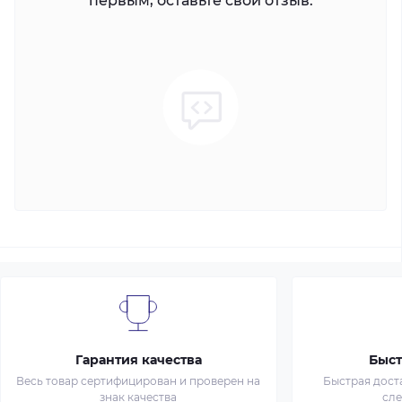
первым, оставьте свой отзыв.
Гарантия качества
Быст
Весь товар сертифицирован и проверен на
Быстрая дост
знак качества
сл