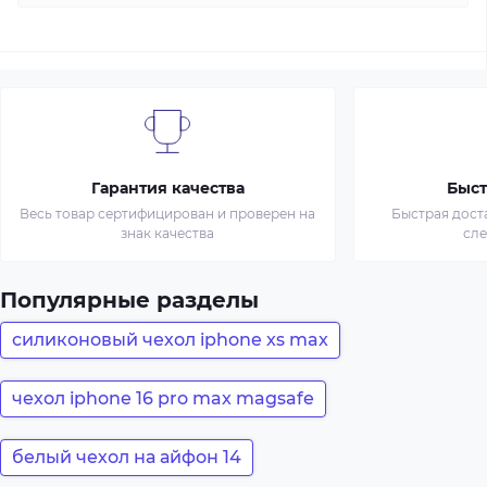
Гарантия качества
Быст
Весь товар сертифицирован и проверен на
Быстрая дост
знак качества
сл
Популярные разделы
силиконовый чехол iphone xs max
чехол iphone 16 pro max magsafe
белый чехол на айфон 14