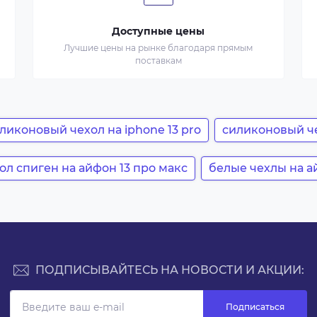
Доступные цены
Лучшие цены на рынке благодаря прямым
поставкам
ликоновый чехол на iphone 13 pro
силиконовый че
ол спиген на айфон 13 про макс
белые чехлы на а
ПОДПИСЫВАЙТЕСЬ НА НОВОСТИ И АКЦИИ:
Подписаться