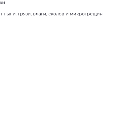
мки
 пыли, грязи, влаги, сколов и микротрещин
у