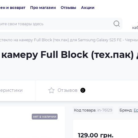
ен и возврат
Про магазин
Отзывы
Акции
ка
текло на камеру Full Block (тех.пак) для Samsung Galaxy S23 FE - Черн
камеру Full Block (тех.пак
теристики
Отзывов
0
Код товара:
in-76129
Бренд:
Ep
нет в наличии
129.00 грн.