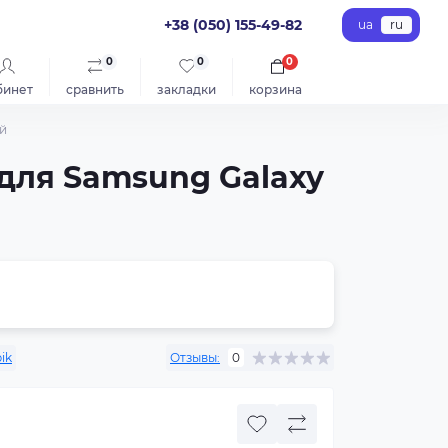
+38 (050) 155-49-82
ua
ru
0
0
0
бинет
сравнить
закладки
корзина
ый
) для Samsung Galaxy
ik
Отзывы:
0