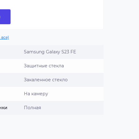
и
 все)
Samsung Galaxy S23 FE
Защитные стекла
Закаленное стекло
На камеру
нки
Полная