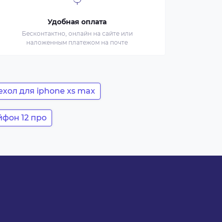
Удобная оплата
Бесконтактно, онлайн на сайте или
наложенным платежом на почте
хол для iphone xs max
йфон 12 про