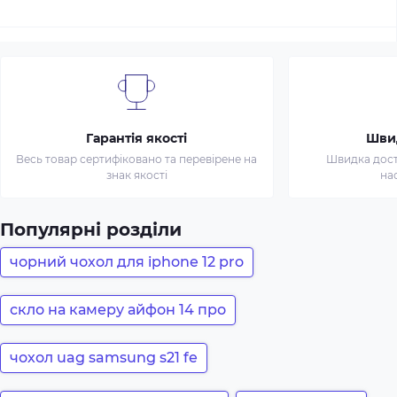
Гарантія якості
Шви
Весь товар сертифіковано та перевірене на
Швидка доста
знак якості
на
Популярні розділи
чорний чохол для iphone 12 pro
скло на камеру айфон 14 про
чохол uag samsung s21 fe