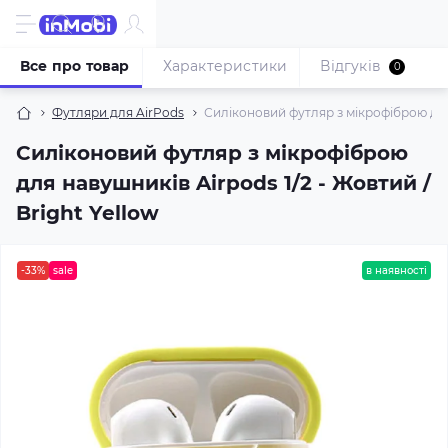
Все про товар
Характеристики
Відгуків
0
Футляри для AirPods
Силіконовий футляр з мікрофіброю для 
Силіконовий футляр з мікрофіброю
для навушників Airpods 1/2 - Жовтий /
Bright Yellow
-33%
sale
в наявності