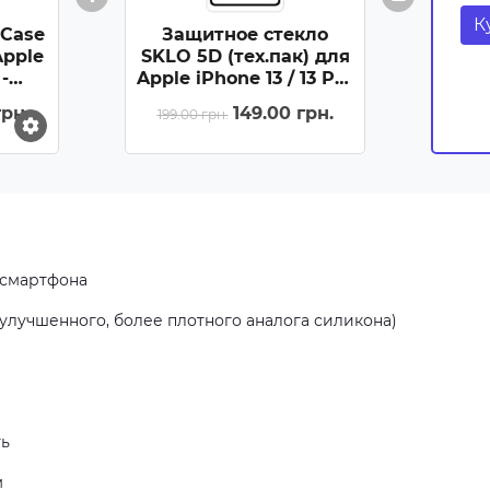
К
 Case
Защитное стекло
Apple
SKLO 5D (тех.пак) для
 -
Apple iPhone 13 / 13 Pro
/ 14 / 16e / 17e (6.1) -
грн.
149.00 грн.
199.00 грн.
Черный / Белая
подложка
 смартфона
улучшенного, более плотного аналога силикона)
ть
м