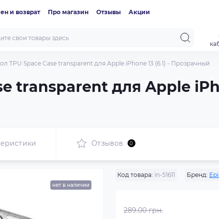
ен и возврат
Про магазин
Отзывы
Акции
ка
ол TPU Space Case transparent для Apple iPhone 13 (6.1) - Прозрачный
 transparent для Apple iPhon
теристики
Отзывов
0
Код товара:
in-51611
Бренд:
Epi
нет в наличии
289.00 грн.