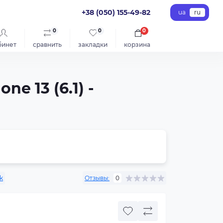
+38 (050) 155-49-82
ua
ru
0
0
0
бинет
сравнить
закладки
корзина
e 13 (6.1) -
k
Отзывы:
0