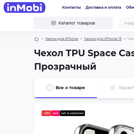
Контакты
Доставка и оплата
Обм
Каталог товаров
Чехлы для iPhone
Чехлы для iPhone 13
Чех
Чехол TPU Space Case
Прозрачный
Все о товаре
Харак
-48%
sale
нет в наличии