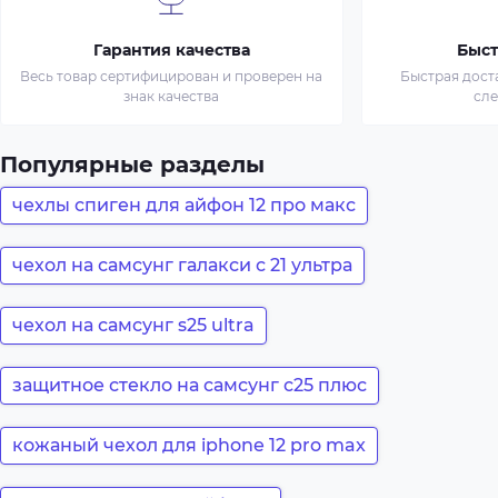
Гарантия качества
Быст
Весь товар сертифицирован и проверен на
Быстрая дост
знак качества
сл
Популярные разделы
чехлы спиген для айфон 12 про макс
чехол на самсунг галакси с 21 ультра
чехол на самсунг s25 ultra
защитное стекло на самсунг с25 плюс
кожаный чехол для iphone 12 pro max