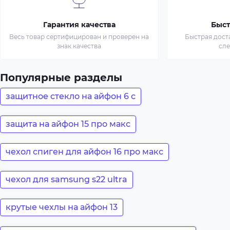
Гарантия качества
Быст
Весь товар сертифицирован и проверен на
Быстрая дост
знак качества
сл
Популярные разделы
защитное стекло на айфон 6 с
защита на айфон 15 про макс
чехол спиген для айфон 16 про макс
чехол для samsung s22 ultra
крутые чехлы на айфон 13