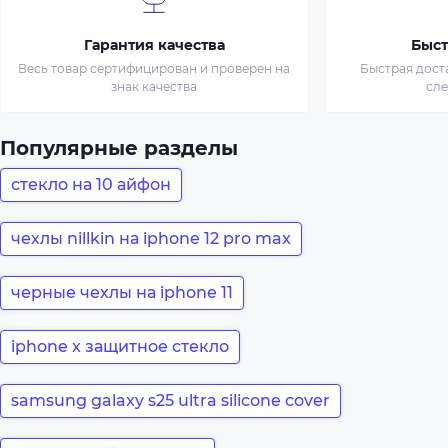
Гарантия качества
Быст
Весь товар сертифицирован и проверен на
Быстрая дост
знак качества
сл
Популярные разделы
стекло на 10 айфон
чехлы nillkin на iphone 12 pro max
черные чехлы на iphone 11
iphone x защитное стекло
samsung galaxy s25 ultra silicone cover