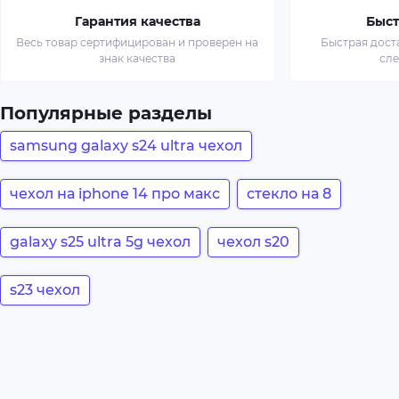
Гарантия качества
Быст
Весь товар сертифицирован и проверен на
Быстрая дост
знак качества
сл
Популярные разделы
samsung galaxy s24 ultra чехол
чехол на iphone 14 про макс
стекло на 8
galaxy s25 ultra 5g чехол
чехол s20
s23 чехол