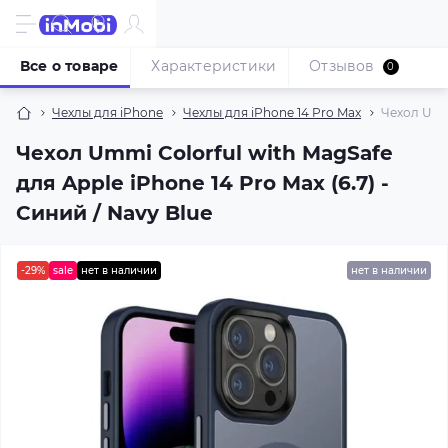
Все о товаре
Характеристики
Отзывов
0
Чехлы для iPhone
Чехлы для iPhone 14 Pro Max
Чехол Ummi
Чехол Ummi Colorful with MagSafe
для Apple iPhone 14 Pro Max (6.7) -
Синий / Navy Blue
-29%
sale
нет в наличии
нет в наличии