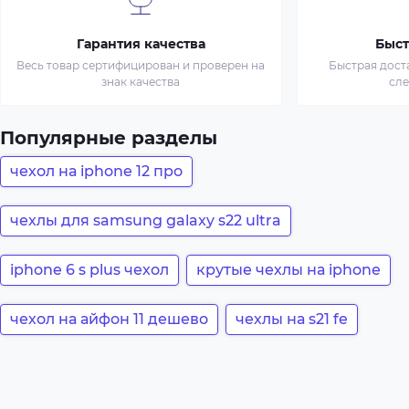
Гарантия качества
Быст
Весь товар сертифицирован и проверен на
Быстрая дост
знак качества
сл
Популярные разделы
чехол на iphone 12 про
чехлы для samsung galaxy s22 ultra
iphone 6 s plus чехол
крутые чехлы на iphone
чехол на айфон 11 дешево
чехлы на s21 fe