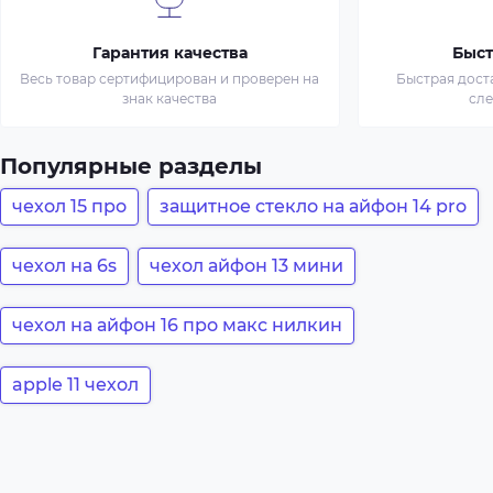
Гарантия качества
Быст
Весь товар сертифицирован и проверен на
Быстрая дост
знак качества
сл
Популярные разделы
чехол 15 про
защитное стекло на айфон 14 pro
чехол на 6s
чехол айфон 13 мини
чехол на айфон 16 про макс нилкин
apple 11 чехол