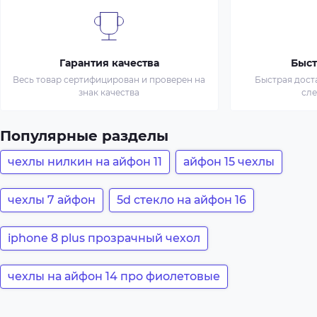
Гарантия качества
Быст
Весь товар сертифицирован и проверен на
Быстрая дост
знак качества
сл
Популярные разделы
чехлы нилкин на айфон 11
айфон 15 чехлы
чехлы 7 айфон
5d стекло на айфон 16
iphone 8 plus прозрачный чехол
чехлы на айфон 14 про фиолетовые