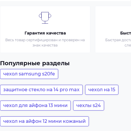
Гарантия качества
Быст
Весь товар сертифицирован и проверен на
Быстрая дост
знак качества
сл
Популярные разделы
чехол samsung s20fe
защитное стекло на 14 pro max
чехол на 15
чехол для айфона 13 мини
чехлы s24
чехол на айфон 12 мини кожаный