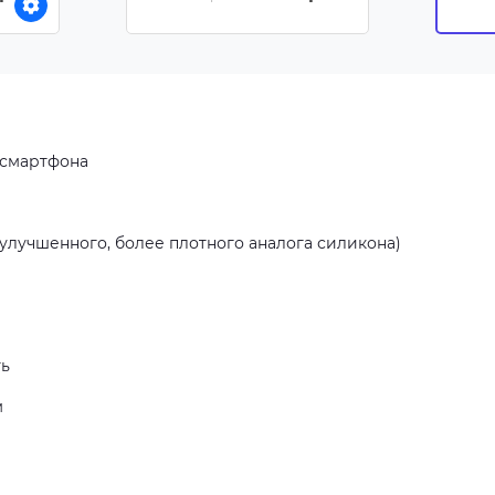
Белая подложка
)
 смартфона
улучшенного, более плотного аналога силикона)
ть
м