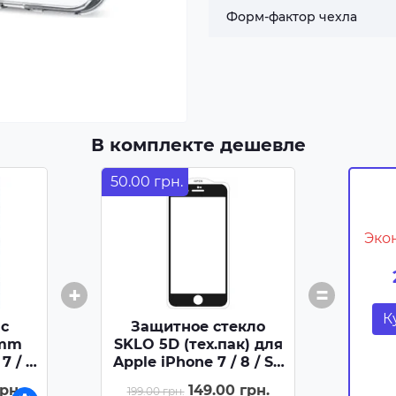
Форм-фактор чехла
В комплекте дешевле
50.00 грн.
Эко
+
=
К
ic
Защитное стекло
5mm
SKLO 5D (тех.пак) для
7 / 8
Apple iPhone 7 / 8 / SE
) -
(2020) (4.7) - Черный /
рн.
149.00 грн.
199.00 грн.