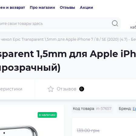
ен и возврат
Про магазин
Отзывы
Акции
ка
чехол Epic Transparent 1,5mm для Apple iPhone 7 / 8 / SE (2020) (4.7) -
parent 1,5mm для Apple iPhon
(прозрачный)
теристики
Отзывов
0
Код товара:
in-57657
Бренд:
E
в наличии
139.00 грн.