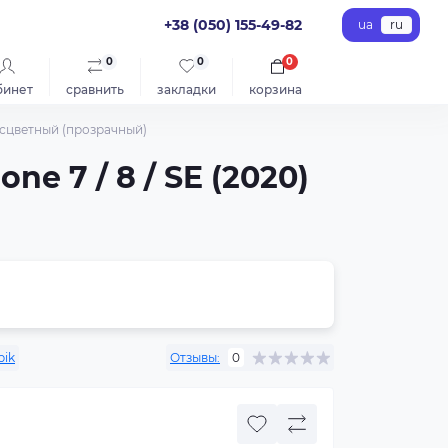
+38 (050) 155-49-82
ua
ru
0
0
0
бинет
сравнить
закладки
корзина
 Бесцветный (прозрачный)
e 7 / 8 / SE (2020)
pik
Отзывы:
0