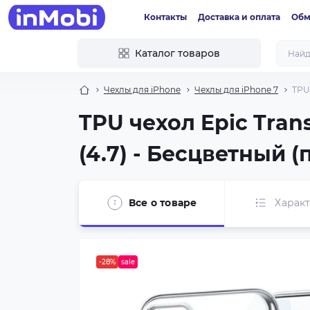
Контакты
Доставка и оплата
Обм
Каталог товаров
Чехлы для iPhone
Чехлы для iPhone 7
TPU 
TPU чехол Epic Trans
(4.7) - Бесцветный 
Все о товаре
Харак
-28%
sale