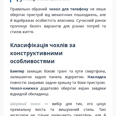
Правильно обраний
чохол для телефону
не лише
оберігає пристрій від механічних пошкоджень, але
й відображає особистість власника. Сучасний ринок
пропонує безліч варіантів для різних потреб та
стилів життя.
Класифікація чохлів за
конструктивними
особливостями
Бампер
захищає бокові грані та кути смартфона,
залишаючи задню панель відкритою.
Накладка
повністю закриває задню кришку та боки пристрою.
Чохол-книжка
додатково оберігає екран завдяки
відкидній обкладинці.
Шкіряний чохол
— вибір для тих, хто цінує
преміальну якість та вишуканий стиль. Такі
аксесуари не тільки захищають смартфон, але й