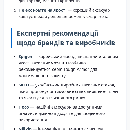
для карток, магнітні кріплення.
Не економте на якості
— хороший аксесуар
коштує в рази дешевше ремонту смартфона.
Експертні рекомендації
щодо брендів та виробників
Spigen
— корейський бренд, визнаний еталоном
якості захисних чохлів. Особливо
рекомендується серія Tough Armor для
максимального захисту.
SKLO
— український виробник захисних стекол,
який пропонує оптимальне співвідношення ціни
та якості для вітчизняного ринку.
Hoco
— надійні аксесуари за доступними
цінами, відмінно підходять для щоденного
використання.
Nillkin
— інноваційні рішення з функцією