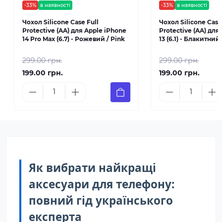
-33%
в наявності
-33%
в наявності
Чохол Silicone Case Full
Чохол Silicone Case
Protective (AA) для Apple iPhone
Protective (AA) для
14 Pro Max (6.7) - Рожевий / Pink
13 (6.1) - Блакитний
299.00 грн.
299.00 грн.
199.00 грн.
199.00 грн.
Як вибрати найкращі
аксесуари для телефону:
повний гід українського
експерта