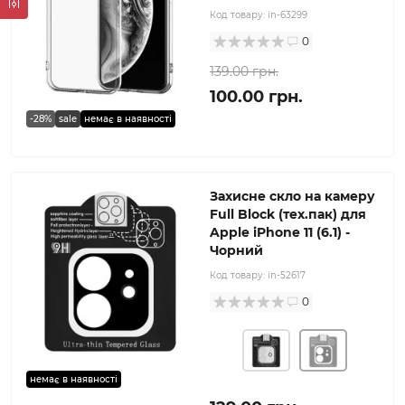
Код товару:
in-63299
0
139.00 грн.
100.00 грн.
-28%
sale
немає в наявності
Захисне скло на камеру
Full Block (тех.пак) для
Apple iPhone 11 (6.1) -
Чорний
Код товару:
in-52617
0
немає в наявності