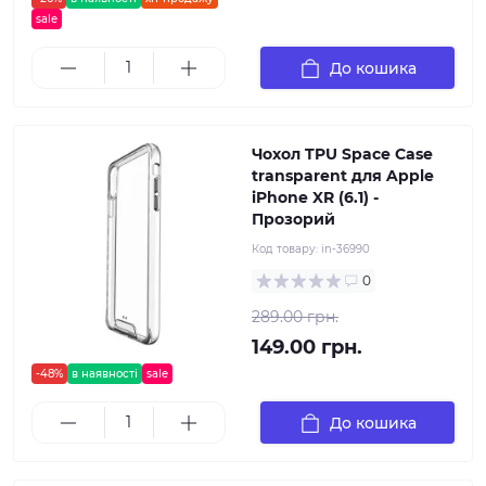
sale
До кошика
Чохол TPU Space Case
transparent для Apple
iPhone XR (6.1) -
Прозорий
Код товару:
in-36990
0
289.00 грн.
149.00 грн.
-48%
в наявності
sale
До кошика