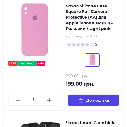
Чохол Silicone Case
Square Full Camera
Protective (AA) для
Apple iPhone XR (6.1) -
Рожевий / Light pink
Код товару:
in-40233
0
-33%
в наявності
sale
299.00 грн.
199.00 грн.
До кошика
Чохол Ummi Camshield