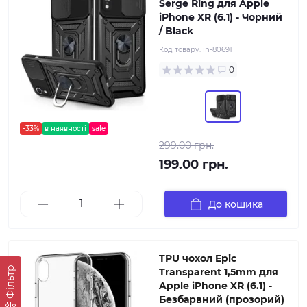
Serge Ring для Apple
iPhone XR (6.1) - Чорний
/ Black
Код товару:
in-80691
0
-33%
в наявності
sale
299.00 грн.
199.00 грн.
До кошика
TPU чохол Epic
Фільтр
Transparent 1,5mm для
Apple iPhone XR (6.1) -
Безбарвний (прозорий)