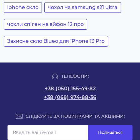
iphone скло
чохол на samsung s21 ultra
чохли спіген на айфон 12 про
Захисне скло Blueo для iPhone 13 Pro
ТЕЛЕФОНИ:
+38 (050) 155-49-82
+38 (068) 974-88-36
СЛІДКУЙТЕ ЗА НОВИНКАМИ ТА АКЦІЯМИ:
Підпишіться