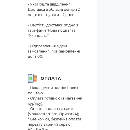
- УкрПошта (відділення).
Доставка в обласні центри 2
дні, в інші пункти - 4 днів.
- Вартість доставки згідно з
тарифами "Нова пошта" та
"Укрпошта"
- Відправлення в день
замовлення, при замовленні
до 13.00.
ОПЛАТА
- Накладений платіж Новою
поштою;
- Оплата готівкою (в магазині/
кур'єру);
- Оплата онлайн на сайті
(Visa/MasterCard, Приват24);
* Без комісії, безпечна оплата
через платіжний сервіс
WayForPay