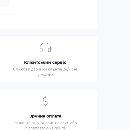
Клієнтський сервіс
Служба підтримки клієнтів 24/7 без
вихідних
Зручна оплата
Безконтактно, онлайн на сайті або
післяплатою на пошті