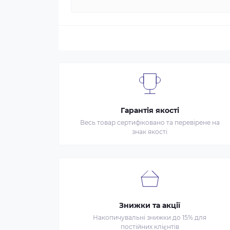
Гарантія якості
Весь товар сертифіковано та перевірене на
знак якості
Знижки та акції
Накопичувальні знижки до 15% для
постійних клієнтів