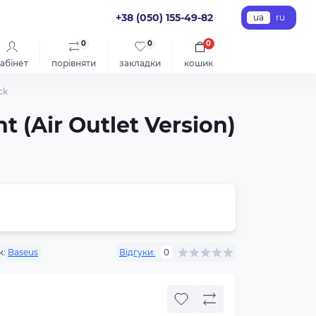
+38 (050) 155-49-82
ua
ru
0
0
0
абінет
порівняти
закладки
кошик
ck
 (Air Outlet Version)
к:
Baseus
Відгуки:
0