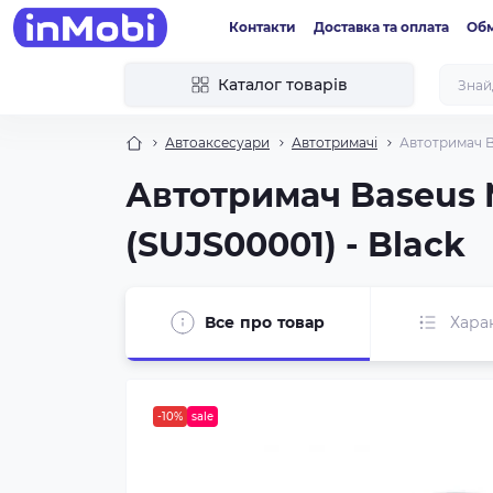
Контакти
Доставка та оплата
Обм
Каталог товарів
Автоаксесуари
Автотримачі
Автотримач Ba
Автотримач Baseus Me
(SUJS00001) - Black
Все про товар
Хара
-10%
sale