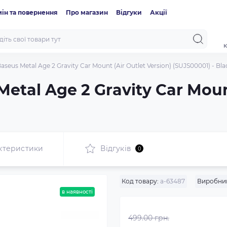
ін та повернення
Про магазин
Відгуки
Акції
к
seus Metal Age 2 Gravity Car Mount (Air Outlet Version) (SUJS00001) - Bla
tal Age 2 Gravity Car Mount
ктеристики
Відгуків
0
Код товару:
a-63487
Виробни
в наявності
499.00 грн.