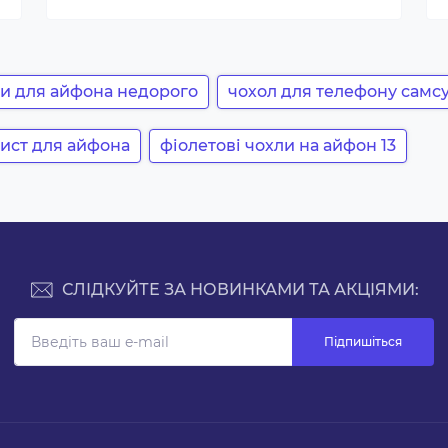
и для айфона недорого
чохол для телефону самсу
хист для айфона
фіолетові чохли на айфон 13
СЛІДКУЙТЕ ЗА НОВИНКАМИ ТА АКЦІЯМИ:
Підпишіться