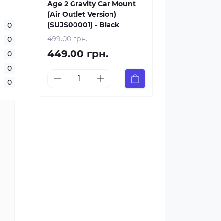
Age 2 Gravity Car Mount
(Air Outlet Version)
(SUJS00001) - Black
0
499.00 грн.
0
449.00 грн.
0
0
0