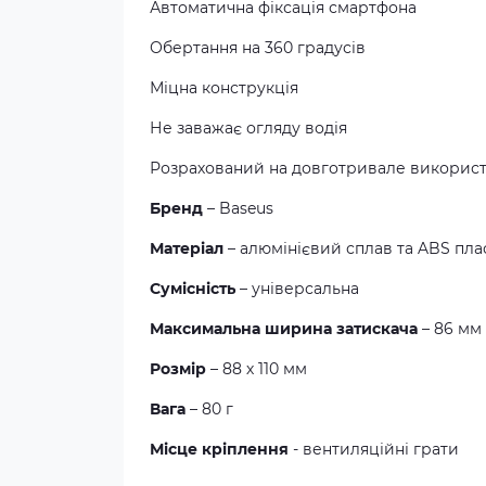
Автоматична фіксація смартфона
Обертання на 360 градусів
Міцна конструкція
Не заважає огляду водія
Розрахований на довготривале викорис
Бренд
– Baseus
Матеріал
– алюмінієвий сплав та ABS пла
Сумісність
– універсальна
Максимальна ширина затискача
– 86 мм
Розмір
– 88 х 110 мм
Вага
– 80 г
Місце кріплення
- вентиляційні грати