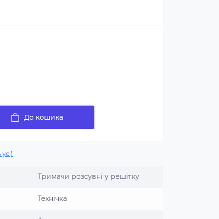
До кошика
 усі)
Тримачи розсувні у решітку
Технічка