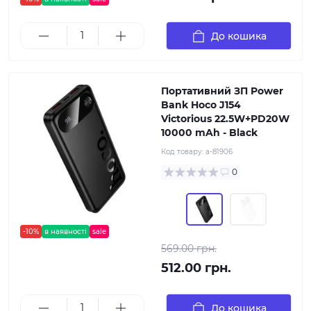
До кошика
Портативний ЗП Power
Bank Hoco J154
Victorious 22.5W+PD20W
10000 mAh - Black
Код товару:
a-81906
0
-10%
в наявності
sale
569.00 грн.
512.00 грн.
До кошика