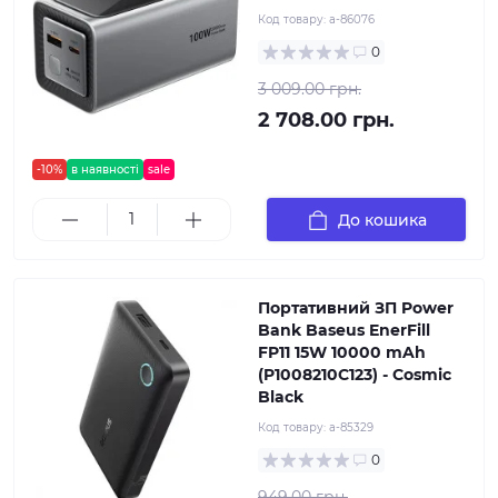
Код товару:
a-86076
0
3 009.00 грн.
2 708.00 грн.
-10%
в наявності
sale
До кошика
Портативний ЗП Power
Bank Baseus EnerFill
FP11 15W 10000 mAh
(P1008210C123) - Cosmic
Black
Код товару:
a-85329
0
949.00 грн.