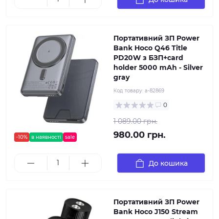
Портативний ЗП Power
Bank Hoco Q46 Title
PD20W з БЗП+card
holder 5000 mAh - Silver
gray
Код товару:
a-82869
0
1 089.00 грн.
980.00 грн.
-10%
в наявності
sale
До кошика
Портативний ЗП Power
Bank Hoco J150 Stream