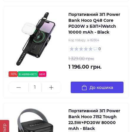
Портативний ЗП Power
Bank Hoco Q48 Core
PD20W з БЗП+iWatch
10000 mAh - Black
Код товару:
a-82864
0
1 329.00 грн.
1 196.00 грн.
-10%
в наявності
sale
До кошика
Портативний ЗП Power
Bank Hoco J152 Tough
22.5W+PD20W 80000
Фільтр
mAh - Black