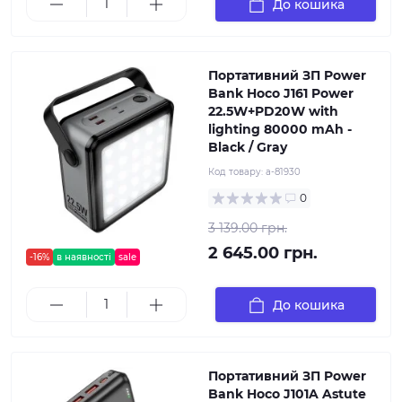
До кошика
Портативний ЗП Power
Bank Hoco J161 Power
22.5W+PD20W with
lighting 80000 mAh -
Black / Gray
Код товару:
a-81930
0
3 139.00 грн.
2 645.00 грн.
-16%
в наявності
sale
До кошика
Портативний ЗП Power
Bank Hoco J101A Astute