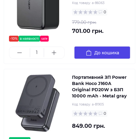
Код товару:
a-86063
0
779.00 грн.
701.00 грн.
-10%
в наявності
sale
До кошика
Портативний ЗП Power
Bank Hoco J160A
Original PD20W з БЗП
10000 mAh - Metal gray
Код товару:
a-81905
0
849.00 грн.