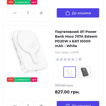
-10%
в наявності
sale
До кошика
Портативний ЗП Power
Bank Hoco J117A Esteem
PD20W з БЗП 10000
mAh - White
Код товару:
a-66162
0
-10%
в наявності
sale
919.00 грн.
827.00 грн.
До кошика