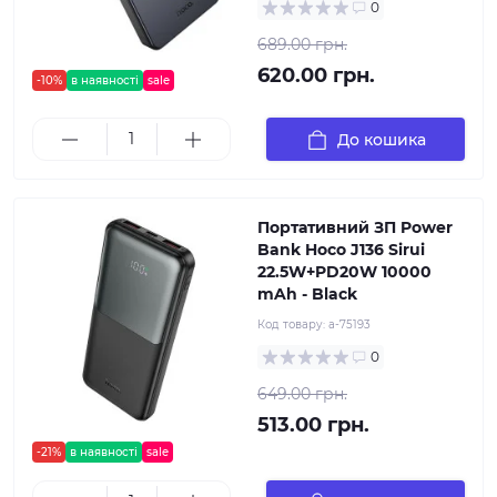
0
689.00 грн.
620.00 грн.
-10%
в наявності
sale
До кошика
Портативний ЗП Power
Bank Hoco J136 Sirui
22.5W+PD20W 10000
mAh - Black
Код товару:
a-75193
0
649.00 грн.
513.00 грн.
-21%
в наявності
sale