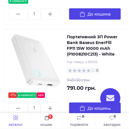
в наявності
До кошика
Портативний ЗП Power
Bank Baseus EnerFill
FP11 15W 10000 mAh
(P1008210C213) - White
Код товару:
a-83006
0
949.00 грн.
791.00 грн.
-17%
в наявності
sale
До кошика
0
0
0
каталог
кошик
порівняти
закладки