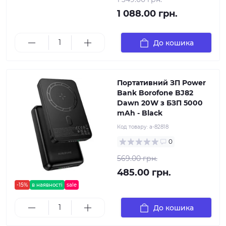
1 088.00 грн.
До кошика
Портативний ЗП Power
Bank Borofone BJ82
Dawn 20W з БЗП 5000
mAh - Black
Код товару:
a-82818
0
569.00 грн.
485.00 грн.
-15%
в наявності
sale
До кошика