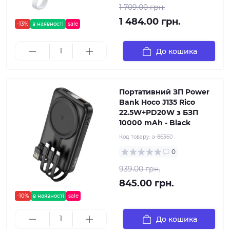
1 709.00 грн.
1 484.00 грн.
-13%
в наявності
sale
До кошика
Портативний ЗП Power
Bank Hoco J135 Rico
22.5W+PD20W з БЗП
10000 mAh - Black
Код товару:
a-86360
0
939.00 грн.
845.00 грн.
-10%
в наявності
sale
До кошика