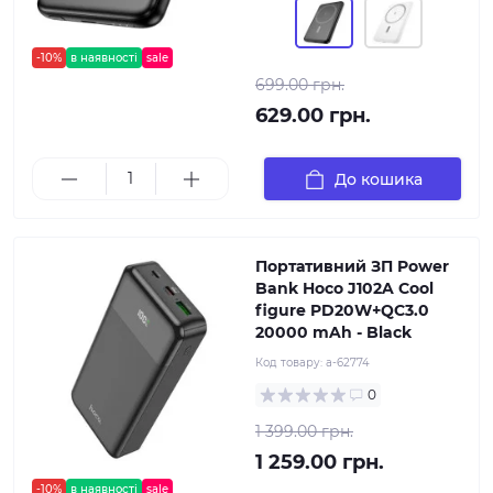
-10%
в наявності
sale
699.00 грн.
629.00 грн.
До кошика
Портативний ЗП Power
Bank Hoco J102A Cool
figure PD20W+QC3.0
20000 mAh - Black
Код товару:
a-62774
0
1 399.00 грн.
1 259.00 грн.
-10%
в наявності
sale