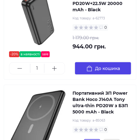
PD20W+22.5W 20000
mAh - Black
Код товару:
a-62773
0
1 179.00 грн.
944.00 грн.
-20%
в наявності
sale
До кошика
Портативний ЗП Power
Bank Hoco J140A Tony
ultra-thin PD20W з БЗП
5000 mAh - Black
Код товару:
a-85063
0