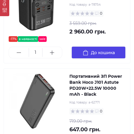
Код товару:
a-78754
0
3 559.00 грн.
2 960.00 грн.
-17%
в наявності
sale
До кошика
Портативний ЗП Power
Bank Hoco J101 Astute
PD20W+22.5W 10000
mAh - Black
Код товару:
a-62771
0
719.00 грн.
647.00 грн.