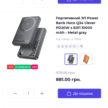
Портативний ЗП Power
Bank Hoco Q34 Clever
PD20W з БЗП 10000
mAh - Metal gray
Код товару:
a-79846
0
-10%
в наявності
sale
979.00 грн.
881.00 грн.
До кошика