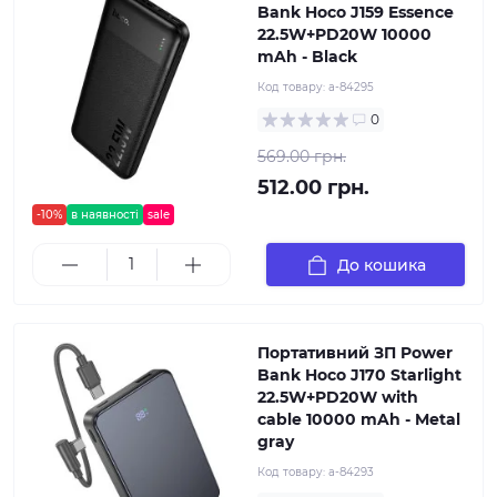
Bank Hoco J159 Essence
22.5W+PD20W 10000
mAh - Black
Код товару:
a-84295
0
569.00 грн.
512.00 грн.
-10%
в наявності
sale
До кошика
Портативний ЗП Power
Bank Hoco J170 Starlight
22.5W+PD20W with
cable 10000 mAh - Metal
gray
Код товару:
a-84293