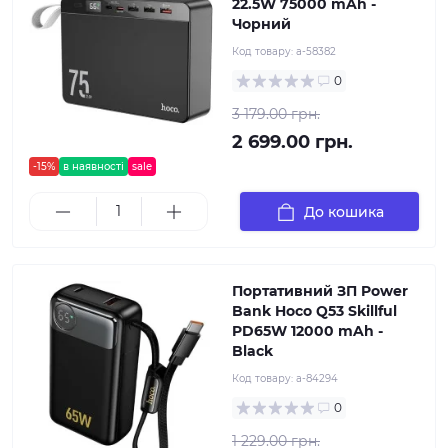
22.5W 75000 mAh -
Чорний
Код товару:
a-58382
0
3 179.00 грн.
2 699.00 грн.
-15%
в наявності
sale
До кошика
Портативний ЗП Power
Bank Hoco Q53 Skillful
PD65W 12000 mAh -
Black
Код товару:
a-84294
0
1 229.00 грн.