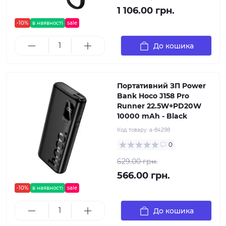
1 106.00 грн.
-10%
в наявності
sale
До кошика
Портативний ЗП Power
Bank Hoco J158 Pro
Runner 22.5W+PD20W
10000 mAh - Black
Код товару:
a-84298
0
629.00 грн.
566.00 грн.
-10%
в наявності
sale
До кошика