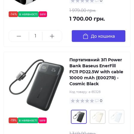
0
1 979.00 грн.
-14%
в наявності
sale
1 700.00 грн.
До кошика
Портативний ЗП Power
Bank Baseus EnerFill
FC11 PD22.5W with cable
10000 mAh (E0027R) -
Cosmic Black
Код товару:
a-85328
0
-19%
в наявності
sale
1 349.00 грн.