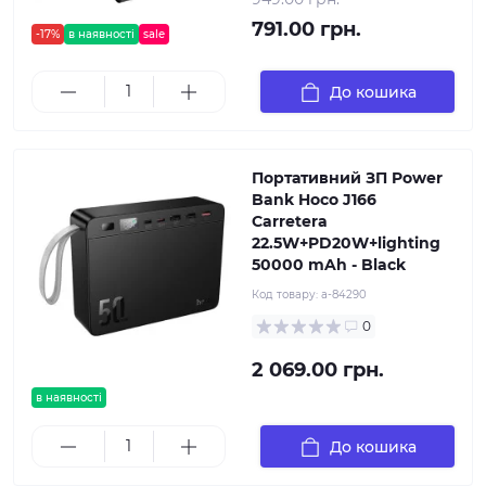
791.00 грн.
-17%
в наявності
sale
До кошика
Портативний ЗП Power
Bank Hoco J166
Carretera
22.5W+PD20W+lighting
50000 mAh - Black
Код товару:
a-84290
0
2 069.00 грн.
в наявності
До кошика