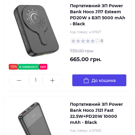
Портативний ЗП Power
Bank Hoco J117 Esteem
PD20W з БЗП 5000 mAh
- Black
Код товару:
a-67627
0
739.00 грн.
665.00 грн.
-10%
в наявності
sale
До кошика
Портативний ЗП Power
Bank Hoco J121 Fast
22.5W+PD20W 10000
mAh - Black
Код товару:
a-67626