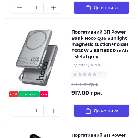
До кошика
Портативний ЗП Power
Bank Hoco Q36 Sunlight
magnetic suction+holder
PD20W з БЗП 5000 mAh
- Metal grey
Код товару:
a-76876
0
1 019.00 грн.
917.00 грн.
-10%
в наявності
sale
До кошика
Портативний ЗП Power