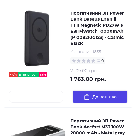
Портативний ЗП Power
Bank Baseus EnerFill
FT11 Magnetic PD27W з
БЗП+iWatch 10000mAh
(P1008210G123) - Cosmic
Black
Код товару:
a-85331
0
2 109.00 грн.
-16%
в наявності
sale
1 763.00 грн.
До кошика
Портативний ЗП Power
Bank Acefast M33 100W
20000 mAh - Metal gray