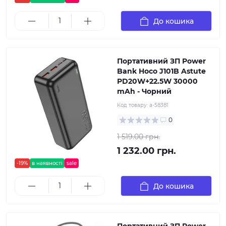
До кошика
Портативний ЗП Power
Bank Hoco J101B Astute
PD20W+22.5W 30000
mAh - Чорний
Код товару:
a-58381
0
1 519.00 грн.
1 232.00 грн.
-19%
в наявності
sale
До кошика