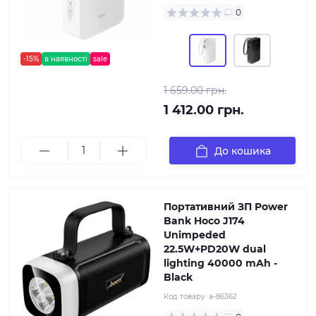
0
-15%
в наявності
sale
1 659.00 грн.
1 412.00 грн.
До кошика
Портативний ЗП Power
Bank Hoco J174
Unimpeded
22.5W+PD20W dual
lighting 40000 mAh -
Black
Код товару:
a-86362