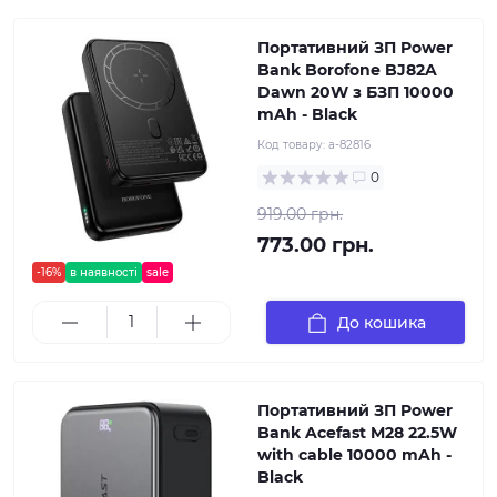
Портативний ЗП Power
Bank Borofone BJ82A
Dawn 20W з БЗП 10000
mAh - Black
Код товару:
a-82816
0
919.00 грн.
773.00 грн.
-16%
в наявності
sale
До кошика
Портативний ЗП Power
Bank Acefast M28 22.5W
with cable 10000 mAh -
Black