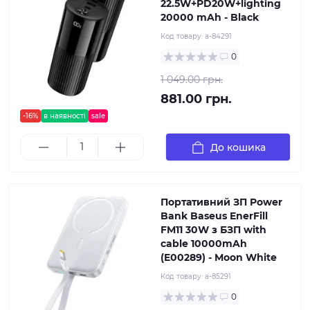
22.5W+PD20W+lighting
20000 mAh - Black
Код товару:
a-84291
0
1 049.00 грн.
881.00 грн.
-16%
в наявності
sale
До кошика
Портативний ЗП Power
Bank Baseus EnerFill
FM11 30W з БЗП with
cable 10000mAh
(E00289) - Moon White
Код товару:
a-85291
0