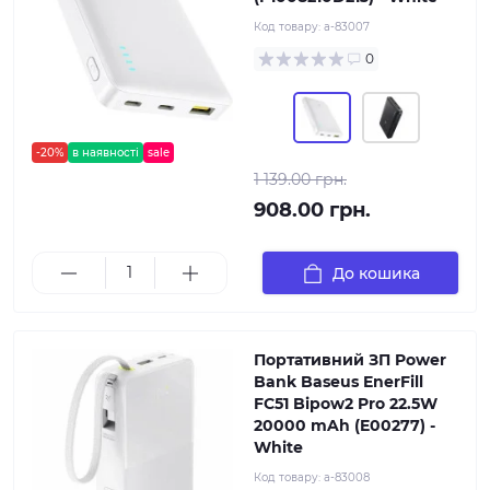
Код товару:
a-83007
0
-20%
в наявності
sale
1 139.00 грн.
908.00 грн.
До кошика
Портативний ЗП Power
Bank Baseus EnerFill
FC51 Bipow2 Pro 22.5W
20000 mAh (E00277) -
White
Код товару:
a-83008