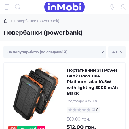
Повербанки (powerbank)
Повербанки (powerbank)
Портативний ЗП Power
Bank Hoco J164
Platinum solar 10.5W
with lighting 8000 mAh -
Black
Код товару:
a-82868
0
569.00 грн.
512.00 грн.
-10%
в наявності
sale