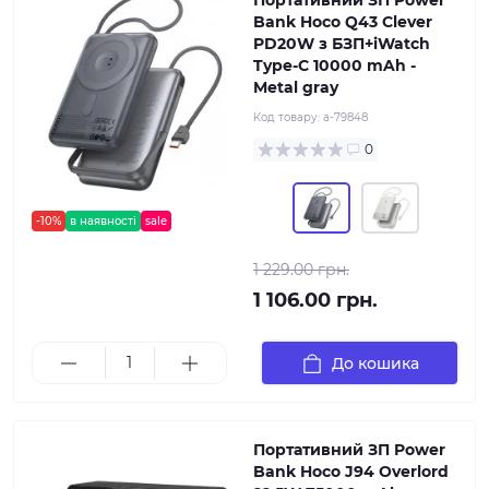
Портативний ЗП Power
Bank Hoco Q43 Clever
PD20W з БЗП+iWatch
Type-C 10000 mAh -
Metal gray
Код товару:
a-79848
0
-10%
в наявності
sale
1 229.00 грн.
1 106.00 грн.
До кошика
Портативний ЗП Power
Bank Hoco J94 Overlord