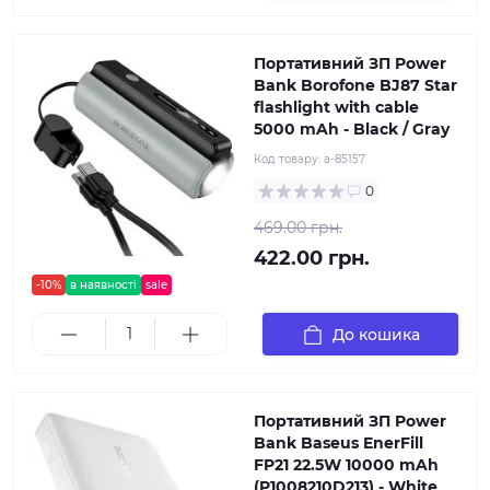
Портативний ЗП Power
Bank Borofone BJ87 Star
flashlight with cable
5000 mAh - Black / Gray
Код товару:
a-85157
0
469.00 грн.
422.00 грн.
-10%
в наявності
sale
До кошика
Портативний ЗП Power
Bank Baseus EnerFill
FP21 22.5W 10000 mAh
(P1008210D213) - White