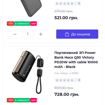
0
579.00 грн.
521.00 грн.
-10%
в наявності
sale
До кошика
Портативний ЗП Power
Bank Hoco Q50 Victory
PD20W with cable 10000
mAh - Black
Код товару:
a-82865
0
809.00 грн.
728.00 грн.
-10%
в наявності
sale