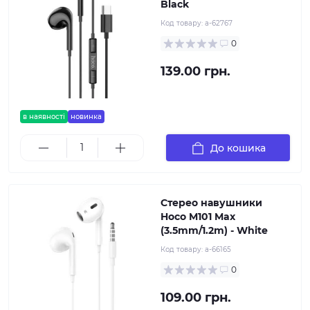
Black
Код товару:
a-62767
0
139.00 грн.
в наявності
новинка
До кошика
Стерео навушники
Hoco M101 Max
(3.5mm/1.2m) - White
Код товару:
a-66165
0
109.00 грн.