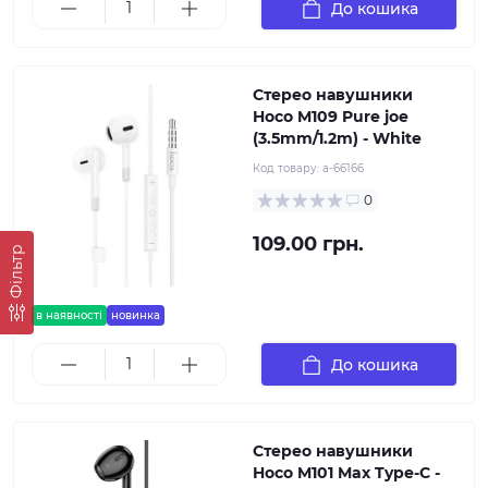
До кошика
Стерео навушники
Hoco M109 Pure joe
(3.5mm/1.2m) - White
Код товару:
a-66166
0
109.00 грн.
Фільтр
в наявності
новинка
До кошика
Стерео навушники
Hoco M101 Max Type-C -