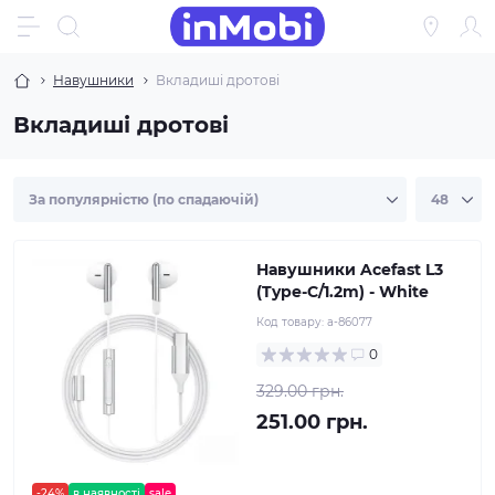
Навушники
Вкладиші дротові
Вкладиші дротові
Навушники Acefast L3
(Type-C/1.2m) - White
Код товару:
a-86077
0
329.00 грн.
251.00 грн.
-24%
в наявності
sale