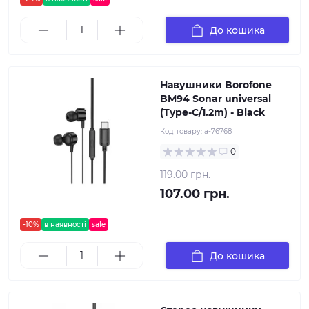
До кошика
Навушники Borofone
BM94 Sonar universal
(Type-C/1.2m) - Black
Код товару:
a-76768
0
119.00 грн.
107.00 грн.
-10%
в наявності
sale
До кошика