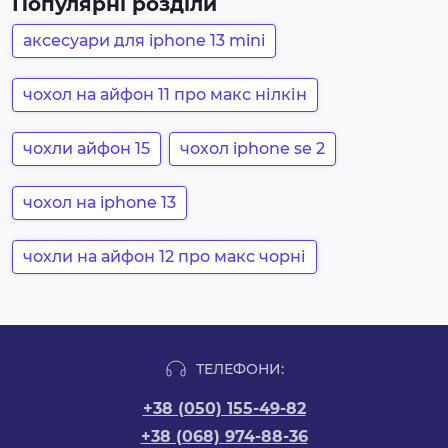
Популярні розділи
аксесуари для iphone 13 mini
чохол на айфон 11 про макс нілкін
чохли айфон 15
чохол iphone se 2
чохол на iphone 13
чохли на айфон 12 про макс чорні
ТЕЛЕФОНИ:
+38 (050) 155-49-82
+38 (068) 974-88-36