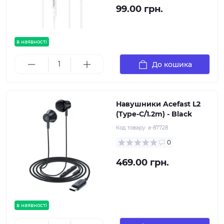
99.00 грн.
в наявності
До кошика
Навушники Acefast L2
(Type-C/1.2m) - Black
Код товару:
a-87728
0
469.00 грн.
в наявності