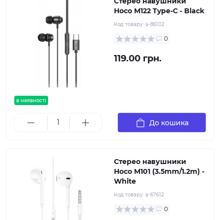
Стерео навушники
Hoco M122 Type-C - Black
Код товару:
a-86102
0
119.00 грн.
в наявності
До кошика
Стерео навушники
Hoco M101 (3.5mm/1.2m) -
White
Код товару:
a-67612
0