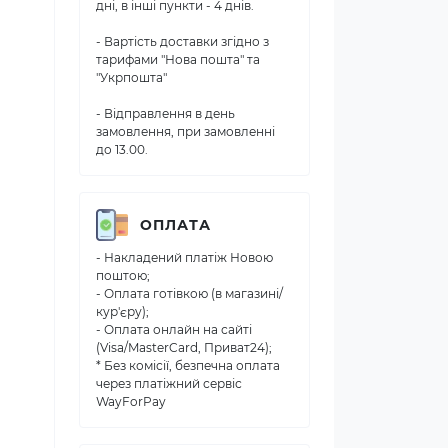
дні, в інші пункти - 4 днів.
- Вартість доставки згідно з
тарифами "Нова пошта" та
"Укрпошта"
- Відправлення в день
замовлення, при замовленні
до 13.00.
ОПЛАТА
- Накладений платіж Новою
поштою;
- Оплата готівкою (в магазині/
кур'єру);
- Оплата онлайн на сайті
(Visa/MasterCard, Приват24);
* Без комісії, безпечна оплата
через платіжний сервіс
WayForPay