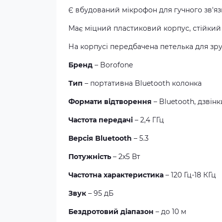
Є вбудований мікрофон для гучного зв'яз
Має міцний пластиковий корпус, стійкий
На корпусі передбачена петелька для зр
Бренд
– Borofone
Тип
– портативна Bluetooth колонка
Формати відтворення
– Bluetooth, дзвін
Частота передачі
– 2,4 ГГц
Версія Bluetooth
– 5.3
Потужність
– 2х5 Вт
Частотна характеристика
– 120 Гц-18 КГц
Звук
– 95 дБ
Бездротовий діапазон
– до 10 м