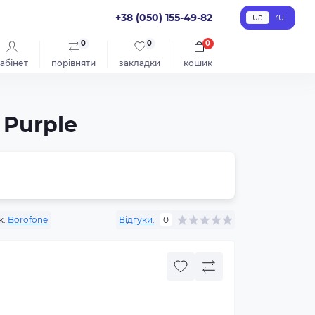
+38 (050) 155-49-82
ua
ru
0
0
0
абінет
порівняти
закладки
кошик
 Purple
к:
Borofone
Відгуки:
0