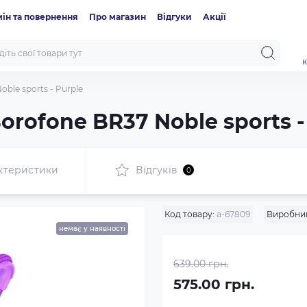
ін та повернення
Про магазин
Відгуки
Акції
к
ble sports - Purple
orofone BR37 Noble sports -
ктеристики
Відгуків
0
Код товару:
a-67809
Виробни
немає у наявності
639.00 грн.
575.00 грн.