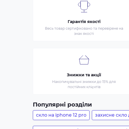
Гарантія якості
Весь товар сертифіковано та перевірене на
знак якості
Знижки та акції
Накопичувальні знижки до 15% для
постійних клієнтів
Популярні розділи
скло на iphone 12 pro
захисне скло 