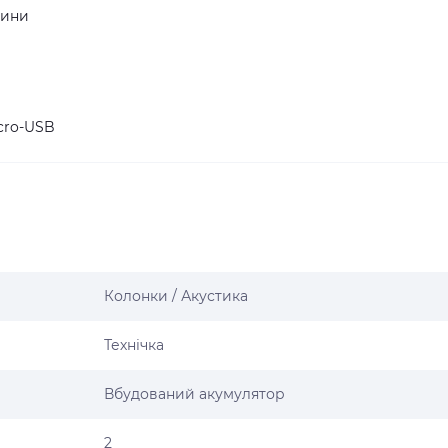
дини
cro-USB
Колонки / Акустика
Технічка
Вбудований акумулятор
2