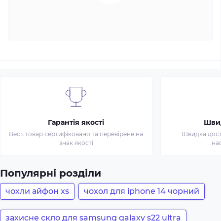
Гарантія якості
Шви
Весь товар сертифіковано та перевірене на
Швидка доста
знак якості
на
Популярні розділи
чохли айфон xs
чохол для iphone 14 чорний
захисне скло для samsung galaxy s22 ultra