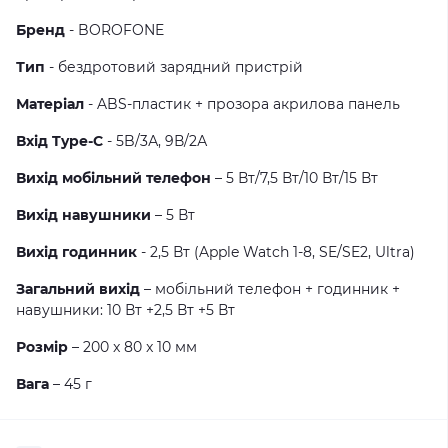
Бренд
- BOROFONE
Тип
- бездротовий зарядний пристрій
Матеріал
- ABS-пластик + прозора акрилова панель
Вхід Type-C
- 5B/3А, 9В/2А
Вихід мобільний телефон
– 5 Вт/7,5 Вт/10 Вт/15 Вт
Вихід навушники
– 5 Вт
Вихід годинник
- 2,5 Вт (Apple Watch 1-8, SE/SE2, Ultra)
Загальний вихід
– мобільний телефон + годинник +
навушники: 10 Вт +2,5 Вт +5 Вт
Розмір
– 200 x 80 x 10 мм
Вага
– 45 г