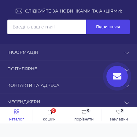
СЛІДКУЙТЕ ЗА НОВИНКАМИ ТА АКЦІЯМИ:
Підпишіться
ІНФОРМАЦІЯ
Доставка та оплата
ПОПУЛЯРНЕ
Про магазин
Зворотній зв’язок
Чохли для iPhone
КОНТАКТИ ТА АДРЕСА
Повернення товару
Карта сайту
ТРЦ Дафі, Зоряний бульвар, 1А, Дніпро,
Виробники
МЕСЕНДЖЕРИ
Дніпропетровська область, 49000
Акції
0
0
0
Telegram
info@inmobi.com.ua
каталог
кошик
порівняти
закладки
© 2024, Інтернет-магазин inMobi
Viber
Пн-Пт: з 9 до 18
Сб-Нд: з 9 до 16