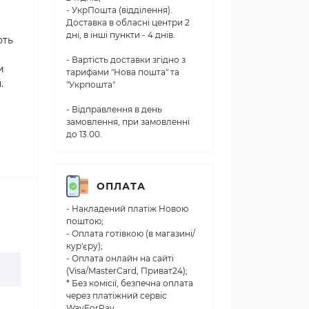
- УкрПошта (відділення).
Доставка в обласні центри 2
дні, в інші пункти - 4 днів.
ють
й
- Вартість доставки згідно з
и
тарифами "Нова пошта" та
.
"Укрпошта"
- Відправлення в день
замовлення, при замовленні
до 13.00.
ОПЛАТА
- Накладений платіж Новою
поштою;
- Оплата готівкою (в магазині/
кур'єру);
- Оплата онлайн на сайті
(Visa/MasterCard, Приват24);
* Без комісії, безпечна оплата
через платіжний сервіс
WayForPay