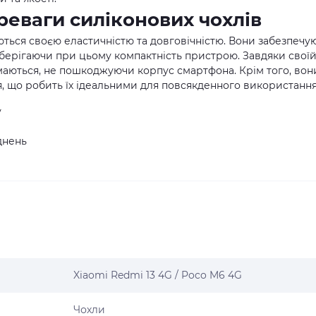
ереваги силіконових чохлів
ться своєю еластичністю та довговічністю. Вони забезпечу
 зберігаючи при цьому компактність пристрою. Завдяки свої
німаються, не пошкоджуючи корпус смартфона. Крім того, вон
я, що робить їх ідеальними для повсякденного використання
у
уднень
Xiaomi Redmi 13 4G / Poco M6 4G
Чохли