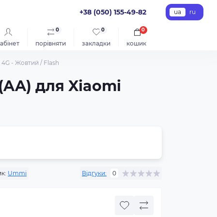
+38 (050) 155-49-82
ua
ru
0
0
0
абінет
порівняти
закладки
кошик
 4G - Жовтий / Flash
(AA) для Xiaomi
к:
Ummi
Відгуки:
0