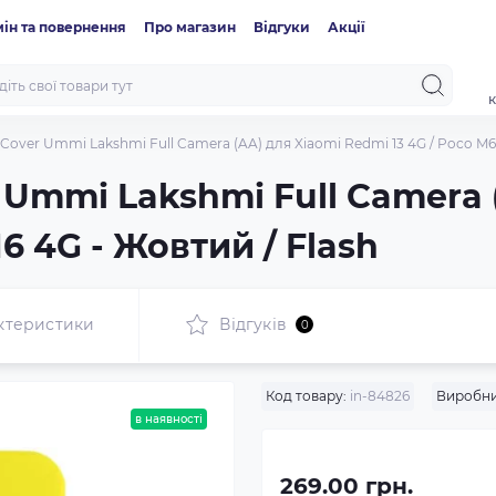
ін та повернення
Про магазин
Відгуки
Акції
к
 Cover Ummi Lakshmi Full Camera (AA) для Xiaomi Redmi 13 4G / Poco M6
r Ummi Lakshmi Full Camera 
6 4G - Жовтий / Flash
ктеристики
Відгуків
0
Код товару:
in-84826
Виробни
в наявності
269.00 грн.