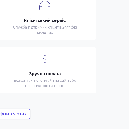
Клієнтський сервіс
Служба підтримки клієнтів 24/7 без
вихідних
Зручна оплата
Безконтактно, онлайн на сайті або
післяплатою на пошті
йфон xs max