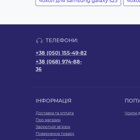
чохол для samsung galaxy s23
чохо
ТЕЛЕФОНИ:
+38 (050) 155-49-82
+38 (068) 974-88-
36
ІНФОРМАЦІЯ
ПОП
Доставка та оплата
Чохли д
Про магазин
Зворотній зв’язок
Повернення товару