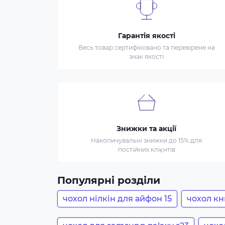
Гарантія якості
Весь товар сертифіковано та перевірене на
знак якості
Знижки та акції
Накопичувальні знижки до 15% для
постійних клієнтів
Популярні розділи
чохол нілкін для айфон 15
чохол кн