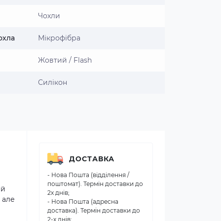
Чохли
охла
Мікрофібра
Жовтий / Flash
Силікон
ДОСТАВКА
- Нова Пошта (відділення /
поштомат). Термін доставки до
ий
2х днів;
 але
- Нова Пошта (адресна
доставка). Термін доставки до
2-х днів;