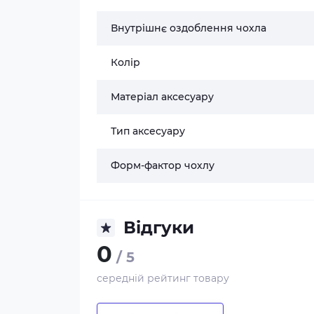
Внутрішнє оздоблення чохла
Колір
Матеріал аксесуару
Тип аксесуару
Форм-фактор чохлу
Відгуки
0
/ 5
середній рейтинг товару