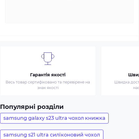
Гарантія якості
Шви
Весь товар сертифіковано та перевірене на
Швидка доста
знак якості
на
Популярні розділи
samsung galaxy s23 ultra чохол книжка
samsung s21 ultra силіконовий чохол