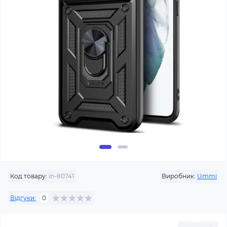
Код товару:
in-80741
Виробник:
Ummi
Відгуки:
0