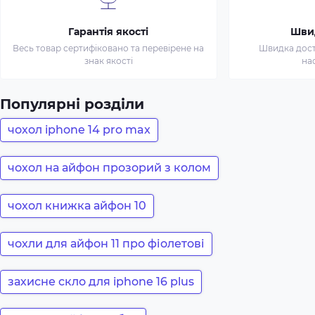
Гарантія якості
Шви
Весь товар сертифіковано та перевірене на
Швидка доста
знак якості
на
Популярні розділи
чохол iphone 14 pro max
чохол на айфон прозорий з колом
чохол книжка айфон 10
чохли для айфон 11 про фіолетові
захисне скло для iphone 16 plus