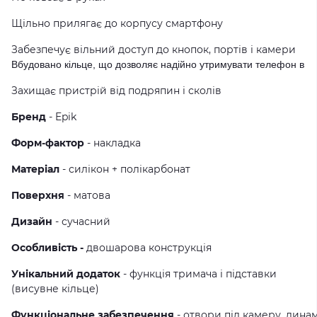
Щільно прилягає до корпусу смартфону
Забезпечує вільний доступ до кнопок, портів і камери
Вбудовано кільце, що дозволяє надійно утримувати телефон в ру
Захищає пристрій від подряпин і сколів
Бренд
- Epik
Форм-фактор
- накладка
Матеріал
- силікон + полікарбонат
Поверхня
- матова
Дизайн
- сучасний
Особливість -
двошарова конструкція
Унікальний додаток
- функція тримача і підставки
(висувне кільце)
Функціональне забезпечення
- отвори під камеру, динам