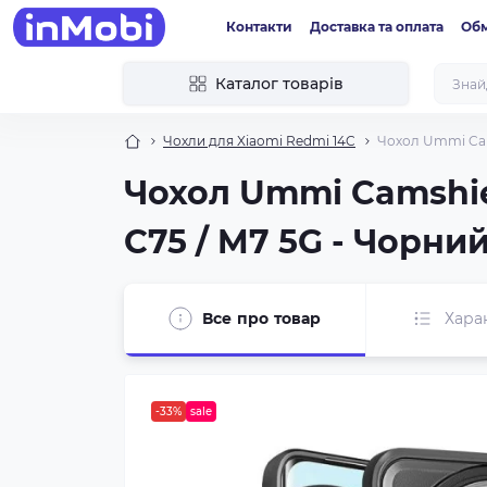
Контакти
Доставка та оплата
Обм
Каталог товарів
Чохли для Xiaomi Redmi 14C
Чохол Ummi Cams
Чохол Ummi Camshiel
C75 / M7 5G - Чорний
Все про товар
Хара
-33%
sale