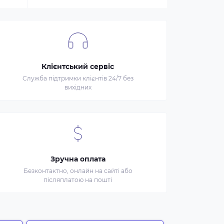
Клієнтський сервіс
Служба підтримки клієнтів 24/7 без
вихідних
Зручна оплата
Безконтактно, онлайн на сайті або
післяплатою на пошті