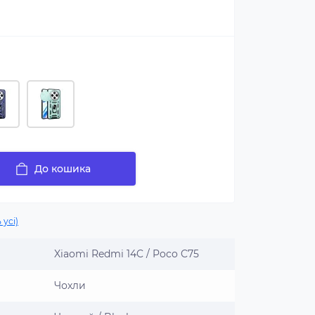
До кошика
 усі)
Xiaomi Redmi 14C / Poco C75
Чохли