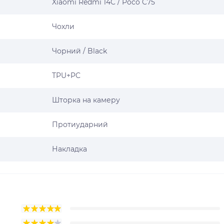
Xiaomi Redmi 14C / Poco C75
Чохли
Чорний / Black
TPU+PC
Шторка на камеру
Протиударний
Накладка