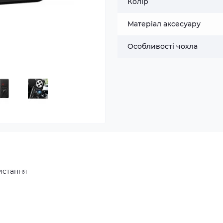
Колір
Матеріал аксесуару
Особливості чохла
истання