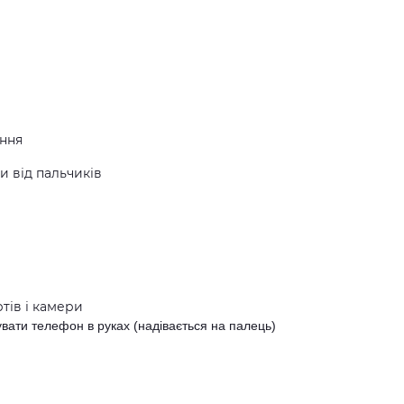
іння
и від пальчиків
тів і камери
вати телефон в руках (надівається на палець)