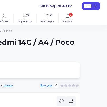
+38 (050) 155-49-82
ua
ru
0
0
0
абінет
порівняти
закладки
кошик
 / Black
dmi 14C / A4 / Poco
к:
Ummi
Відгуки:
0