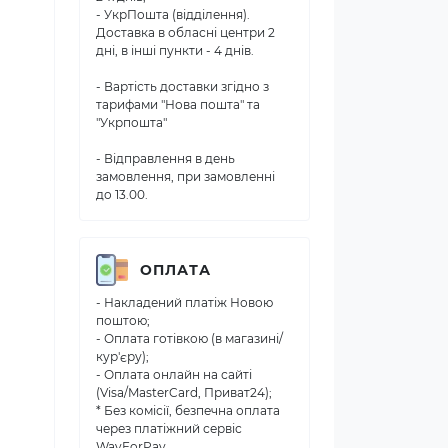
- УкрПошта (відділення).
Доставка в обласні центри 2
дні, в інші пункти - 4 днів.
- Вартість доставки згідно з
тарифами "Нова пошта" та
"Укрпошта"
- Відправлення в день
замовлення, при замовленні
до 13.00.
ОПЛАТА
- Накладений платіж Новою
поштою;
- Оплата готівкою (в магазині/
кур'єру);
- Оплата онлайн на сайті
(Visa/MasterCard, Приват24);
* Без комісії, безпечна оплата
через платіжний сервіс
WayForPay