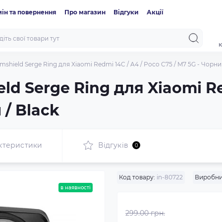
ін та повернення
Про магазин
Відгуки
Акції
к
hield Serge Ring для Xiaomi Redmi 14C / A4 / Poco C75 / M7 5G - Чорний
d Serge Ring для Xiaomi Re
 / Black
ктеристики
Відгуків
0
Код товару:
in-80722
Виробни
в наявності
299.00 грн.