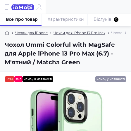
Все про товар
Характеристики
Відгуків
0
Чохли для iPhone
Чохли для iPhone 13 Pro Max
Чохол Ummi
Чохол Ummi Colorful with MagSafe
для Apple iPhone 13 Pro Max (6.7) -
М'ятний / Matcha Green
-29%
sale
немає в наявності
немає у наявності