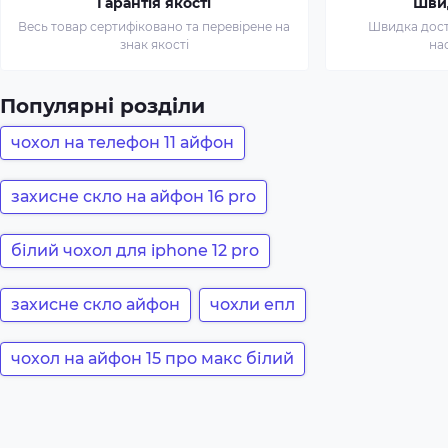
Гарантія якості
Шви
Весь товар сертифіковано та перевірене на
Швидка доста
знак якості
на
Популярні розділи
чохол на телефон 11 айфон
захисне скло на айфон 16 pro
білий чохол для iphone 12 pro
захисне скло айфон
чохли епл
чохол на айфон 15 про макс білий