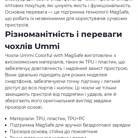
оптових покупців, які цінують якість і функціональність.
Основна перевага — це підтримка технології MagSafe,
що робить їх незамінними для користувачів сучасних
пристроїв.
Різноманітність і переваги
чохлів Ummi
Чохли Ummi Colorful with MagSafe виготовлені з
високоякісних матеріалів, таких як TPU і пластик, що
забезпечує довговічність і надійний захист пристрою.
Вони ідеально підходять для різних моделей
смартфонів, забезпечуючи точну підгонку і легкий
доступ до всіх портів і кнопок. Ці чохли не тільки
захищають пристрій від подряпин і ударів, але й
зберігають його оригінальний вигляд завдяки
прозорій основі.
Матеріали: TPU, пластик, TPU+PC
Підтримка MagSafe для зручної бездротової зарядки
Прозора основа, стійка до пожовтіння
Точна підгонка під кнопки і порти