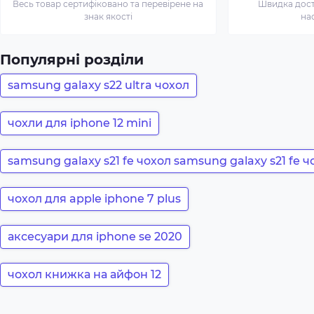
Весь товар сертифіковано та перевірене на
Швидка доста
знак якості
на
Популярні розділи
samsung galaxy s22 ultra чохол
чохли для iphone 12 mini
samsung galaxy s21 fe чохол samsung galaxy s21 fe ч
чохол для apple iphone 7 plus
аксесуари для iphone se 2020
чохол книжка на айфон 12