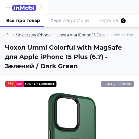
Все про товар
Характеристики
Відгуків
0
Чохли для iPhone
Чохли для iPhone 15 Plus
Чохол Ummi Col
Чохол Ummi Colorful with MagSafe
для Apple iPhone 15 Plus (6.7) -
Зелений / Dark Green
-33%
sale
немає в наявності
немає у наявності