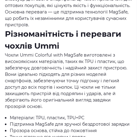
оптових покупців, які цінують якість і функціональність.
Основна перевага — це підтримка технології MagSafe,
що робить їх незамінними для користувачів сучасних
пристроїв.
Різноманітність і переваги
чохлів Ummi
Чохли Ummi Colorful with MagSafe виготовлені з
високоякісних матеріалів, таких як TPU і пластик, що
забезпечує довговічність і надійний захист пристрою.
Вони ідеально підходять для різних моделей
смартфонів, забезпечуючи точну підгонку і легкий
доступ до всіх портів і кнопок. Ці чохли не тільки
захищають пристрій від подряпин і ударів, але й
зберігають його оригінальний вигляд завдяки
прозорій основі.
Матеріали: TPU, пластик, TPU+PC
Підтримка MagSafe для зручної бездротової зарядки
Прозора основа, стійка до пожовтіння
Точна підгонка під кнопки і порти