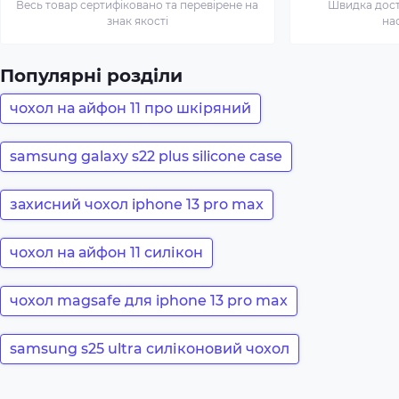
Весь товар сертифіковано та перевірене на
Швидка доста
знак якості
на
Популярні розділи
чохол на айфон 11 про шкіряний
samsung galaxy s22 plus silicone case
захисний чохол iphone 13 pro max
чохол на айфон 11 силікон
чохол magsafe для iphone 13 pro max
samsung s25 ultra силіконовий чохол