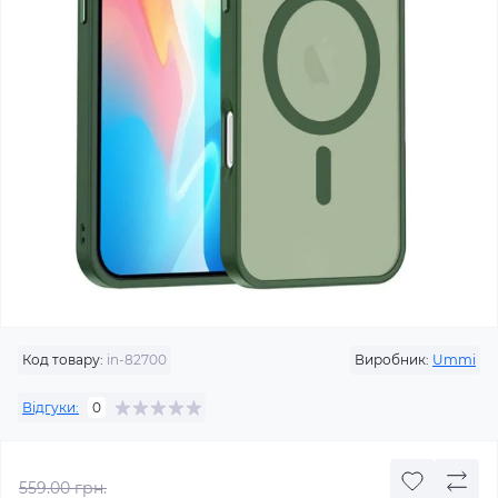
Код товару:
in-82700
Виробник:
Ummi
Відгуки:
0
559.00 грн.