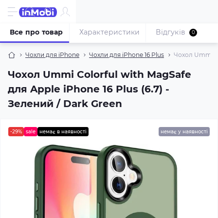
Все про товар
Характеристики
Відгуків
0
Чохли для iPhone
Чохли для iPhone 16 Plus
Чохол Ummi Col
Чохол Ummi Colorful with MagSafe
для Apple iPhone 16 Plus (6.7) -
Зелений / Dark Green
-29%
sale
немає в наявності
немає у наявності