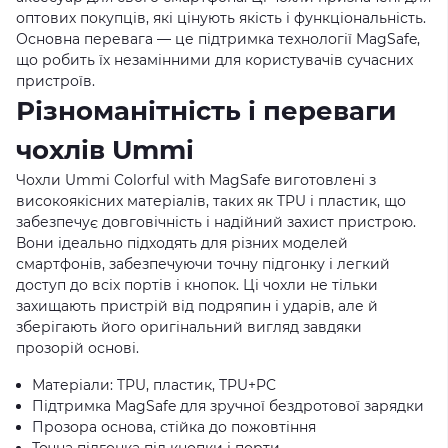
оптових покупців, які цінують якість і функціональність.
Основна перевага — це підтримка технології MagSafe,
що робить їх незамінними для користувачів сучасних
пристроїв.
Різноманітність і переваги
чохлів Ummi
Чохли Ummi Colorful with MagSafe виготовлені з
високоякісних матеріалів, таких як TPU і пластик, що
забезпечує довговічність і надійний захист пристрою.
Вони ідеально підходять для різних моделей
смартфонів, забезпечуючи точну підгонку і легкий
доступ до всіх портів і кнопок. Ці чохли не тільки
захищають пристрій від подряпин і ударів, але й
зберігають його оригінальний вигляд завдяки
прозорій основі.
Матеріали: TPU, пластик, TPU+PC
Підтримка MagSafe для зручної бездротової зарядки
Прозора основа, стійка до пожовтіння
Точна підгонка під кнопки і порти