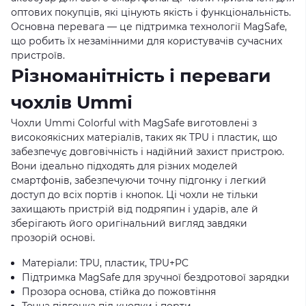
оптових покупців, які цінують якість і функціональність.
Основна перевага — це підтримка технології MagSafe,
що робить їх незамінними для користувачів сучасних
пристроїв.
Різноманітність і переваги
чохлів Ummi
Чохли Ummi Colorful with MagSafe виготовлені з
високоякісних матеріалів, таких як TPU і пластик, що
забезпечує довговічність і надійний захист пристрою.
Вони ідеально підходять для різних моделей
смартфонів, забезпечуючи точну підгонку і легкий
доступ до всіх портів і кнопок. Ці чохли не тільки
захищають пристрій від подряпин і ударів, але й
зберігають його оригінальний вигляд завдяки
прозорій основі.
Матеріали: TPU, пластик, TPU+PC
Підтримка MagSafe для зручної бездротової зарядки
Прозора основа, стійка до пожовтіння
Точна підгонка під кнопки і порти