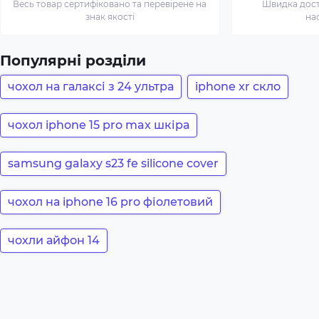
Весь товар сертифіковано та перевірене на
Швидка доста
знак якості
на
Популярні розділи
чохол на галаксі з 24 ультра
iphone xr скло
чохол iphone 15 pro max шкіра
samsung galaxy s23 fe silicone cover
чохол на iphone 16 pro фіолетовий
чохли айфон 14