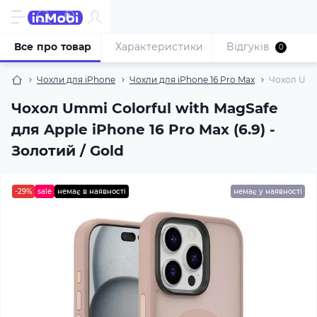
Все про товар
Характеристики
Відгуків
0
Чохли для iPhone
Чохли для iPhone 16 Pro Max
Чохол Ummi
Чохол Ummi Colorful with MagSafe
для Apple iPhone 16 Pro Max (6.9) -
Золотий / Gold
-29%
sale
немає в наявності
немає у наявності