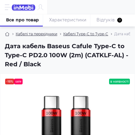
Все про товар
Характеристики
Відгуків
0
Кабелі та перехідники
Кабелі Type-C to Type-C
Дата кабел
Дата кабель Baseus Cafule Type-C to
Type-C PD2.0 100W (2m) (CATKLF-AL) -
Red / Black
-16%
sale
в наявності