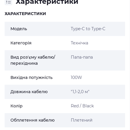
Характеристики
ХАРАКТЕРИСТИКИ
Модель
Type-C to Type-C
Категорія
Технічка
Вид роз'єму кабелю/
Папа-папа
перехідника
Вихідна потужність
100W
Довжина кабелю
"1,1-2,0 м"
Колір
Red / Black
Обплетення кабелю
Плетений