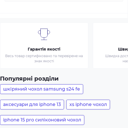
Гарантія якості
Шви
Весь товар сертифіковано та перевірене на
Швидка доста
знак якості
на
Популярні розділи
шкіряний чохол samsung s24 fe
аксесуари для iphone 13
xs iphone чохол
iphone 15 pro силіконовий чохол