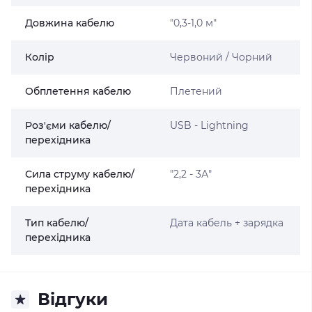
Довжина кабелю
"0,3-1,0 м"
Колір
Червоний / Чорний
Обплетення кабелю
Плетений
Роз'єми кабелю/
USB - Lightning
перехідника
Сила струму кабелю/
"2,2 - 3А"
перехідника
Тип кабелю/
Дата кабель + зарядка
перехідника
Відгуки