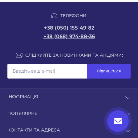
ТЕЛЕФОНИ:
+38 (050) 155-49-82
+38 (068) 974-88-36
СЛІДКУЙТЕ ЗА НОВИНКАМИ ТА АКЦІЯМИ:
Підпишіться
ІНФОРМАЦІЯ
Доставка та оплата
ПОПУЛЯРНЕ
Про магазин
Зворотній зв’язок
Чохли для iPhone
КОНТАКТИ ТА АДРЕСА
Повернення товару