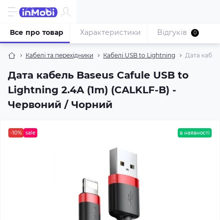
Все про товар
Характеристики
Відгуків
0
Кабелі та перехідники
Кабелі USB to Lightning
Дата кабель
Дата кабель Baseus Cafule USB to
Lightning 2.4A (1m) (CALKLF-B) -
Червоний / Чорний
-10%
sale
в наявності