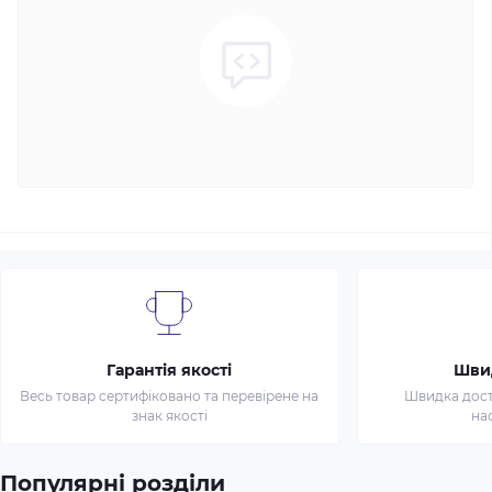
Гарантія якості
Шви
Весь товар сертифіковано та перевірене на
Швидка доста
знак якості
на
Популярні розділи