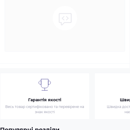
Гарантія якості
Шви
Весь товар сертифіковано та перевірене на
Швидка доста
знак якості
на
Популярні розділи