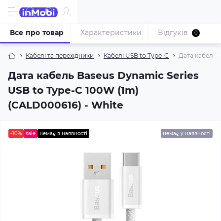
Все про товар
Характеристики
Відгуків
0
Кабелі та перехідники
Кабелі USB to Type-C
Дата кабель B
Дата кабель Baseus Dynamic Series
USB to Type-C 100W (1m)
(CALD000616) - White
-10%
sale
немає в наявності
немає у наявності