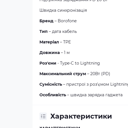
Швидка синхронізація
Бренд
– Borofone
Тип
– дата кабель
Матеріал
– TPE
Довжина
– 1 м
Роз'єми
- Type-C to Lightning
Максимальний струм
– 20Вт (PD)
Сумісність
– пристрої з роз'ємом Lightni
Особливість
– швидка зарядка гаджета
Характеристики