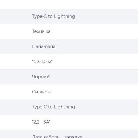
Type-C to Lightning
Технічка
Папа-папа
"0,3-1,0 м"
Чорний
Силікон
Type-C to Lightning
"2,2 - 3А"
Дата кабель + зарядка