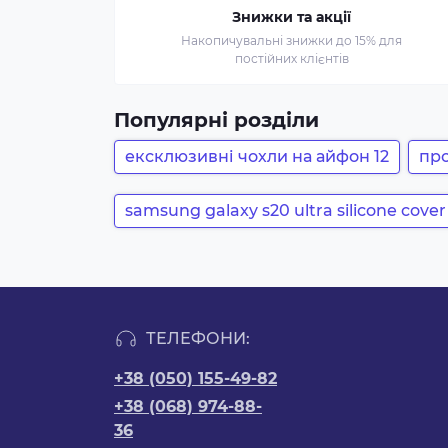
Знижки та акції
Накопичувальні знижки до 15% для
постійних клієнтів
Популярні розділи
ексклюзивні чохли на айфон 12
про
samsung galaxy s20 ultra silicone cover
ТЕЛЕФОНИ:
+38 (050) 155-49-82
+38 (068) 974-88-
36