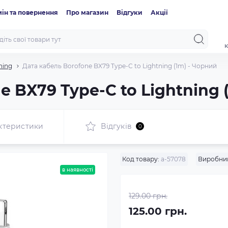
ін та повернення
Про магазин
Відгуки
Акції
к
ning
Дата кабель Borofone BX79 Type-C to Lightning (1m) - Чорний
e BX79 Type-C to Lightning 
ктеристики
Відгуків
0
Код товару:
a-57078
Виробни
в наявності
129.00 грн.
125.00 грн.