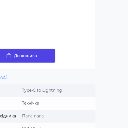
До кошика
 усі)
Type-C to Lightning
Технічка
хідника
Папа-папа