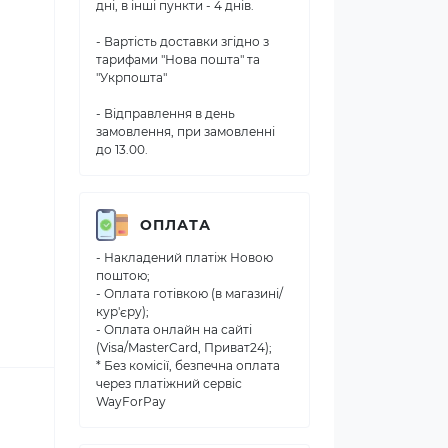
дні, в інші пункти - 4 днів.
- Вартість доставки згідно з
тарифами "Нова пошта" та
"Укрпошта"
- Відправлення в день
замовлення, при замовленні
до 13.00.
ОПЛАТА
- Накладений платіж Новою
поштою;
- Оплата готівкою (в магазині/
кур'єру);
- Оплата онлайн на сайті
(Visa/MasterCard, Приват24);
* Без комісії, безпечна оплата
через платіжний сервіс
WayForPay