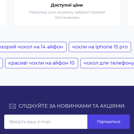
Доступні ціни
Найкращі ціни на ринку завдяки прямим
постачанням
зорий чохол на 14 айфон
чохли на iphone 15 pro
красиві чохли на айфон 10
чохол для телефону
СЛІДКУЙТЕ ЗА НОВИНКАМИ ТА АКЦІЯМИ:
Підпишіться