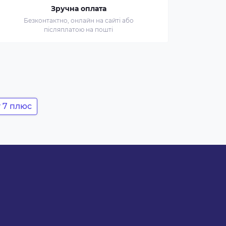
Зручна оплата
Безконтактно, онлайн на сайті або
післяплатою на пошті
 7 плюс