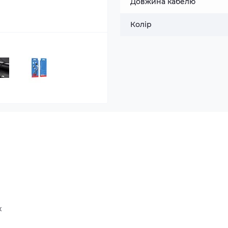
Довжина кабелю
Колір
х