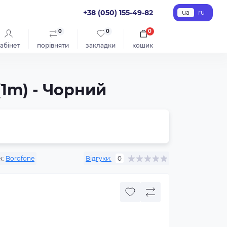
+38 (050) 155-49-82
ua
ru
0
0
0
абінет
порівняти
закладки
кошик
(1m) - Чорний
к:
Borofone
Відгуки:
0