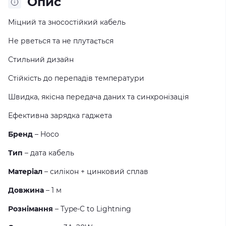
Опис
Міцний та зносостійкий кабель
Не рветься та не плутається
Стильний дизайн
Стійкість до перепадів температури
Швидка, якісна передача даних та синхронізація
Ефективна зарядка гаджета
Бренд
– Hoco
Тип
– дата кабель
Матеріал
– силікон + цинковий сплав
Довжина
– 1 м
Рознімання
– Type-C to Lightning