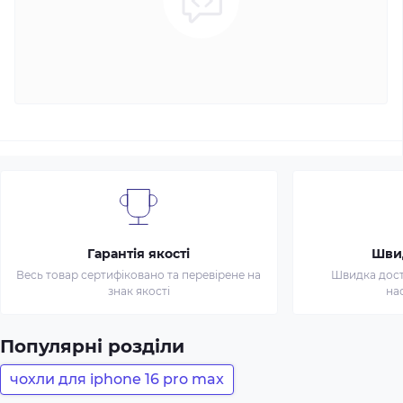
Гарантія якості
Шви
Весь товар сертифіковано та перевірене на
Швидка доста
знак якості
на
Популярні розділи
чохли для iphone 16 pro max