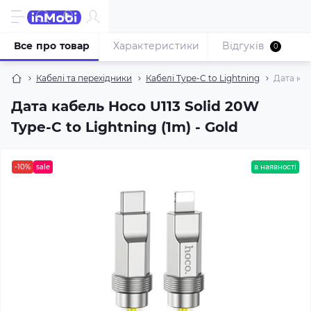
Все про товар
Характеристики
Відгуків
0
Кабелі та перехідники
Кабелі Type-C to Lightning
Дата каб
Дата кабель Hoco U113 Solid 20W
Type-C to Lightning (1m) - Gold
-10%
sale
в наявності