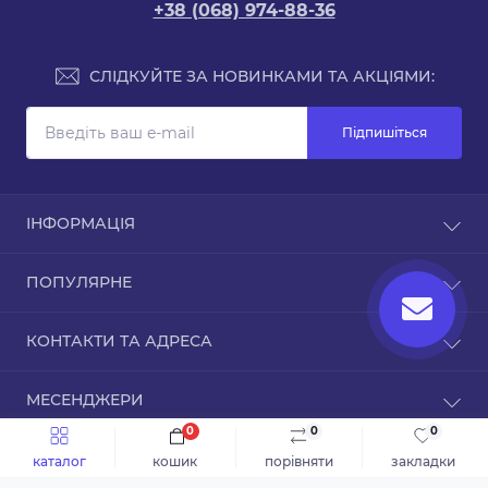
+38 (068) 974-88-36
СЛІДКУЙТЕ ЗА НОВИНКАМИ ТА АКЦІЯМИ:
Підпишіться
ІНФОРМАЦІЯ
Доставка та оплата
ПОПУЛЯРНЕ
Про магазин
Зворотній зв’язок
Чохли для iPhone
КОНТАКТИ ТА АДРЕСА
Повернення товару
Карта сайту
ТРЦ Дафі, Зоряний бульвар, 1А, Дніпро,
Виробники
МЕСЕНДЖЕРИ
Дніпропетровська область, 49000
Акції
0
0
0
Telegram
info@inmobi.com.ua
каталог
кошик
порівняти
закладки
© 2024, Інтернет-магазин inMobi
Viber
Пн-Пт: з 9 до 18