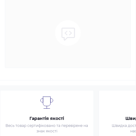
Гарантія якості
Шви
Весь товар сертифіковано та перевірене на
Швидка доста
знак якості
на