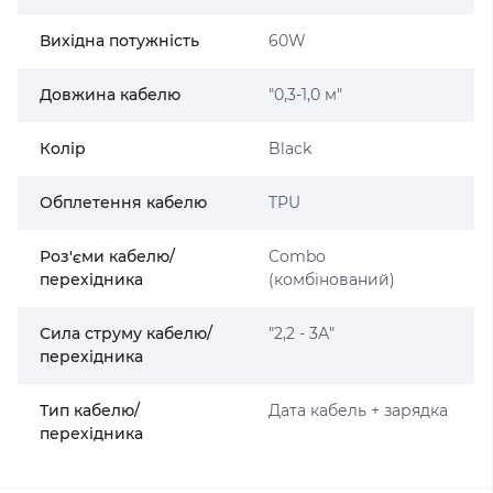
Вихідна потужність
60W
Довжина кабелю
"0,3-1,0 м"
Колір
Black
Обплетення кабелю
TPU
Роз'єми кабелю/
Combo
перехідника
(комбінований)
Сила струму кабелю/
"2,2 - 3А"
перехідника
Тип кабелю/
Дата кабель + зарядка
перехідника