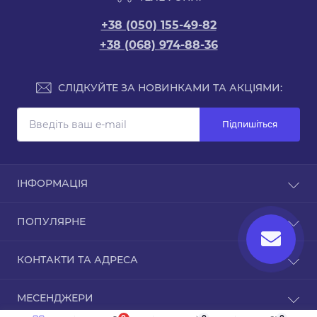
+38 (050) 155-49-82
+38 (068) 974-88-36
СЛІДКУЙТЕ ЗА НОВИНКАМИ ТА АКЦІЯМИ:
Підпишіться
ІНФОРМАЦІЯ
Доставка та оплата
ПОПУЛЯРНЕ
Про магазин
Зворотній зв’язок
Чохли для iPhone
КОНТАКТИ ТА АДРЕСА
Повернення товару
Карта сайту
ТРЦ Дафі, Зоряний бульвар, 1А, Дніпро,
Виробники
МЕСЕНДЖЕРИ
Дніпропетровська область, 49000
Акції