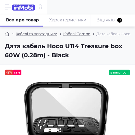
Все про товар
Характеристики
Відгуків
0
Кабелі та перехідники
Кабелі Combo
Дата кабель Hoco U1
Дата кабель Hoco U114 Treasure box
60W (0.28m) - Black
-2%
sale
в наявності