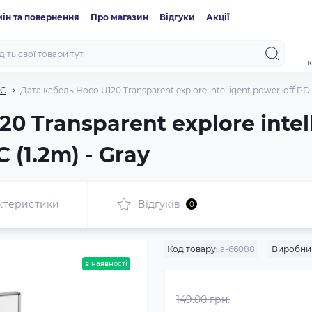
ін та повернення
Про магазин
Відгуки
Акції
к
-C
Дата кабель Hoco U120 Transparent explore intelligent power-off PD
0 Transparent explore intel
 (1.2m) - Gray
ктеристики
Відгуків
0
Код товару:
a-66088
Виробни
в наявності
149.00 грн.