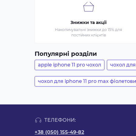
Знижки та акції
Накопичувальні знижки до 15% для
постійних клієнтів
Популярні розділи
apple iphone 11 pro чохол
чохол для
чохол для iphone 11 pro max фіолетов
ТЕЛЕФОНИ:
+38 (050) 155-49-82