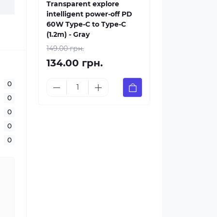
Transparent explore
intelligent power-off PD
60W Type-C to Type-C
(1.2m) - Gray
149.00 грн.
134.00 грн.
0
0
0
0
0