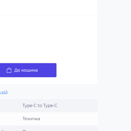
До кошика
 усі)
Type-C to Type-C
Технічка