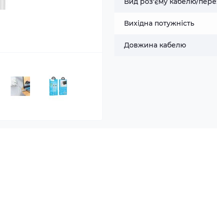
Вид роз'єму кабелю/пере
Вихідна потужність
Довжина кабелю