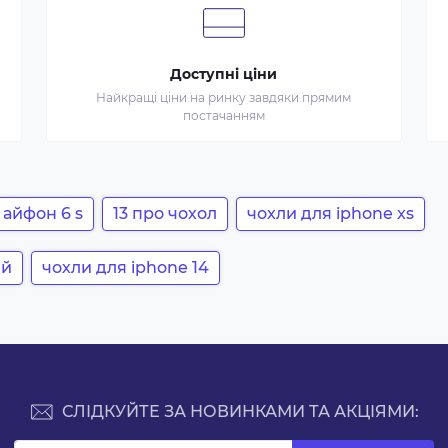
Доступні ціни
Найкращі ціни на ринку завдяки прямим
постачанням
 айфон 6 s
13 про чохол
чохли для iphone xs
ий
чохли для iphone 14
СЛІДКУЙТЕ ЗА НОВИНКАМИ ТА АКЦІЯМИ: