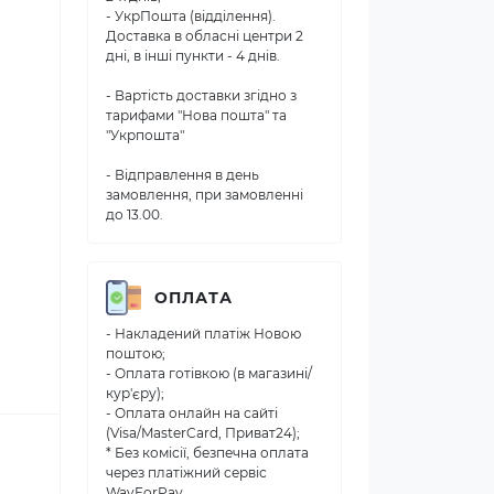
- УкрПошта (відділення).
Доставка в обласні центри 2
дні, в інші пункти - 4 днів.
- Вартість доставки згідно з
тарифами "Нова пошта" та
"Укрпошта"
- Відправлення в день
замовлення, при замовленні
до 13.00.
ОПЛАТА
- Накладений платіж Новою
поштою;
- Оплата готівкою (в магазині/
кур'єру);
- Оплата онлайн на сайті
(Visa/MasterCard, Приват24);
* Без комісії, безпечна оплата
через платіжний сервіс
WayForPay