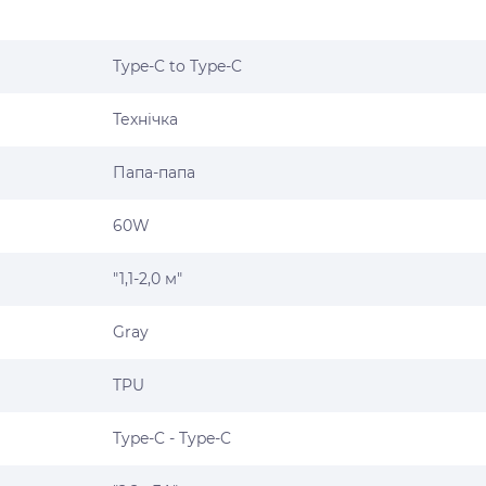
Type-C to Type-C
Технічка
Папа-папа
60W
"1,1-2,0 м"
Gray
TPU
Type-C - Type-C