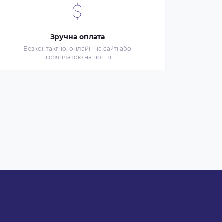
Зручна оплата
Безконтактно, онлайн на сайті або
післяплатою на пошті