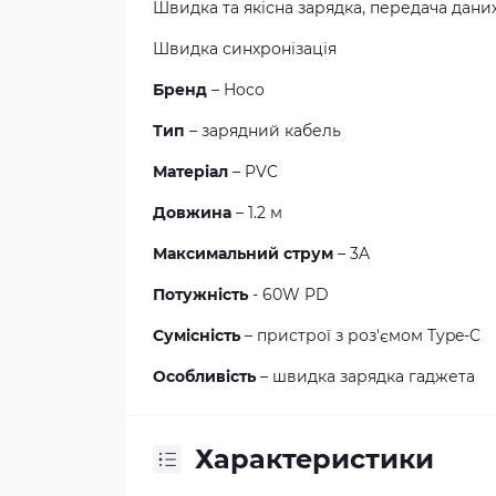
Швидка та якісна зарядка, передача дани
Швидка синхронізація
Бренд
– Hoco
Тип
– зарядний кабель
Матеріал
– PVC
Довжина
– 1.2 м
Максимальний струм
– 3A
Потужність
- 60W PD
Сумісність
– пристрої з роз'ємом Type-C
Особливість
– швидка зарядка гаджета
Характеристики