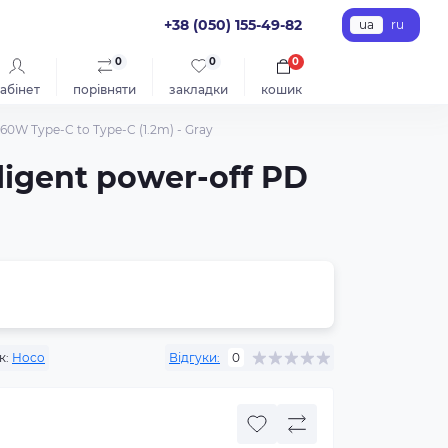
+38 (050) 155-49-82
ua
ru
0
0
0
абінет
порівняти
закладки
кошик
 60W Type-C to Type-C (1.2m) - Gray
ligent power-off PD
к:
Hoco
Відгуки:
0