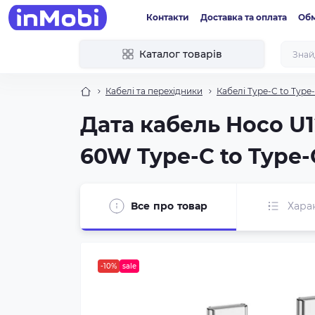
Контакти
Доставка та оплата
Обм
Каталог товарів
Кабелі та перехідники
Кабелі Type-C to Type
Дата кабель Hoco U12
60W Type-C to Type-C
Все про товар
Хара
-10%
sale