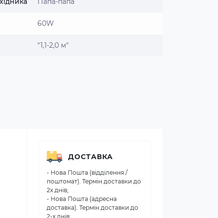
хідника
Папа-папа
60W
"1,1-2,0 м"
ДОСТАВКА
- Нова Пошта (відділення /
поштомат). Термін доставки до
2х днів;
- Нова Пошта (адресна
доставка). Термін доставки до
2-х днів;