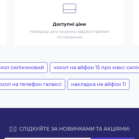
Доступні ціни
Найкращі ціни на ринку завдяки прямим
постачанням
чохол силіконовий
чохол на айфон 15 про макс сил
охол на телефон галаксі
накладка на айфон 11
СЛІДКУЙТЕ ЗА НОВИНКАМИ ТА АКЦІЯМИ: