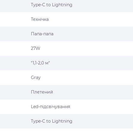
Type-C to Lightning
Технічка
Папа-папа
27W
"1,1-2,0 м"
Gray
Плетений
Led-підсвічування
Type-C to Lightning