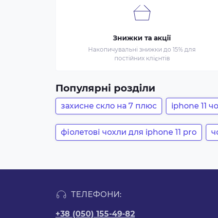
Знижки та акції
Накопичувальні знижки до 15% для
постійних клієнтів
Популярні розділи
захисне скло на 7 плюс
iphone 11 
фіолетові чохли для iphone 11 pro
ч
ТЕЛЕФОНИ:
+38 (050) 155-49-82