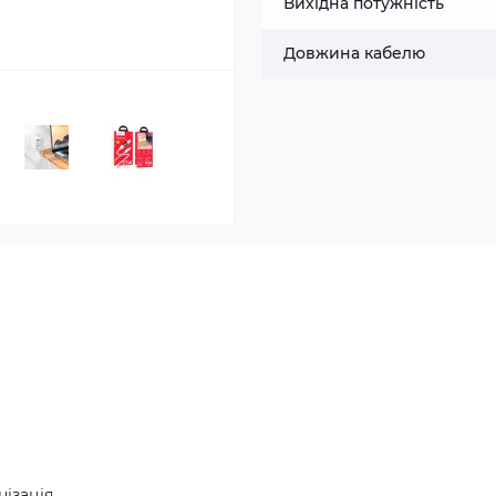
Вихідна потужність
Довжина кабелю
нізація