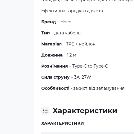
Ефективна зарядка гаджета
Бренд
– Hoco
Тип
– дата кабель
Матеріал
– TPE + нейлон
Довжина
– 1.2 м
Рознімання
– Type-C to Type-C
Сила струму
– 3А, 27W
Особливості
- захист від заламування
Характеристики
ХАРАКТЕРИСТИКИ