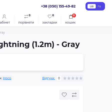
+38 (050) 155-49-82
ua
ru
0
0
0
абінет
порівняти
закладки
кошик
Gray
htning (1.2m) - Gray
к:
Hoco
Відгуки:
0