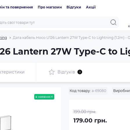
ін та повернення
Про магазин
Відгуки
Акції
к
ning
Дата кабель Hoco U126 Lantern 27W Type-C to Lightning (1.2m) - 
6 Lantern 27W Type-C to Lig
ктеристики
Відгуків
0
Код товару:
a-69080
Виробни
в наявності
199.00 грн.
179.00 грн.