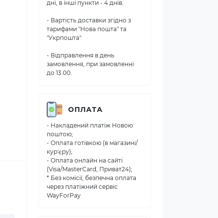
дні, в інші пункти - 4 днів.
- Вартість доставки згідно з
тарифами "Нова пошта" та
"Укрпошта"
- Відправлення в день
замовлення, при замовленні
до 13.00.
ОПЛАТА
- Накладений платіж Новою
поштою;
- Оплата готівкою (в магазині/
кур'єру);
- Оплата онлайн на сайті
(Visa/MasterCard, Приват24);
* Без комісії, безпечна оплата
через платіжний сервіс
WayForPay