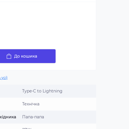
До кошика
 усі)
Type-C to Lightning
Технічка
хідника
Папа-папа