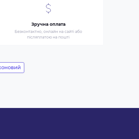
Зручна оплата
Безконтактно, онлайн на сайті або
післяплатою на пошті
іконовий