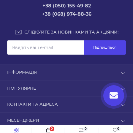
+38 (050) 155-49-82
+38 (068) 974-88-36
СЛІДКУЙТЕ ЗА НОВИНКАМИ ТА АКЦІЯМИ:
Підпишіться
ІНФОРМАЦІЯ
Доставка та оплата
ПОПУЛЯРНЕ
Про магазин
Зворотній зв’язок
Чохли для iPhone
КОНТАКТИ ТА АДРЕСА
Повернення товару
Карта сайту
ТРЦ Дафі, Зоряний бульвар, 1А, Дніпро,
Виробники
МЕСЕНДЖЕРИ
Дніпропетровська область, 49000
Акції
0
0
0
Telegram