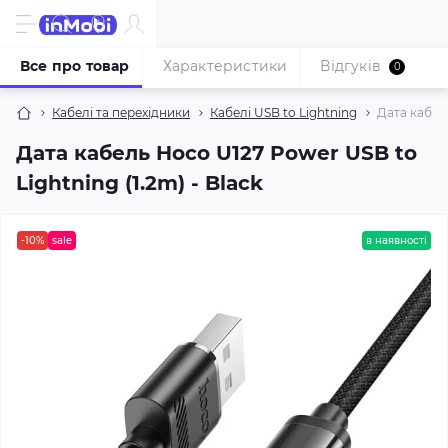
Все про товар
Характеристики
Відгуків
0
Кабелі та перехідники
Кабелі USB to Lightning
Дата кабель
Дата кабель Hoco U127 Power USB to
Lightning (1.2m) - Black
-10%
sale
в наявності