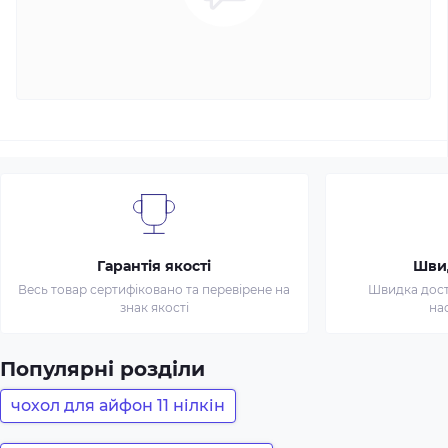
Гарантія якості
Шви
Весь товар сертифіковано та перевірене на
Швидка доста
знак якості
на
Популярні розділи
чохол для айфон 11 нілкін