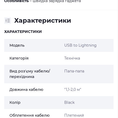
Особливість
– швидка зарядка гаджета
Характеристики
ХАРАКТЕРИСТИКИ
Модель
USB to Lightning
Категорія
Технічка
Вид роз'єму кабелю/
Папа-папа
перехідника
Довжина кабелю
"1,1-2,0 м"
Колір
Black
Обплетення кабелю
Плетений