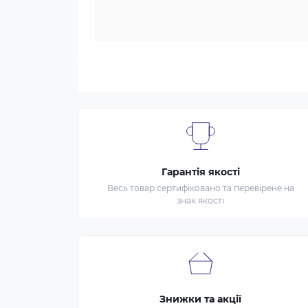
Гарантія якості
Весь товар сертифіковано та перевірене на
знак якості
Знижки та акції