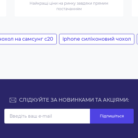
Найкращі ціни на ринку завдяки прямим
постачанням
чохол на самсунг с20
iphone силіконовий чохол
СЛІДКУЙТЕ ЗА НОВИНКАМИ ТА АКЦІЯМИ:
Підпишіться