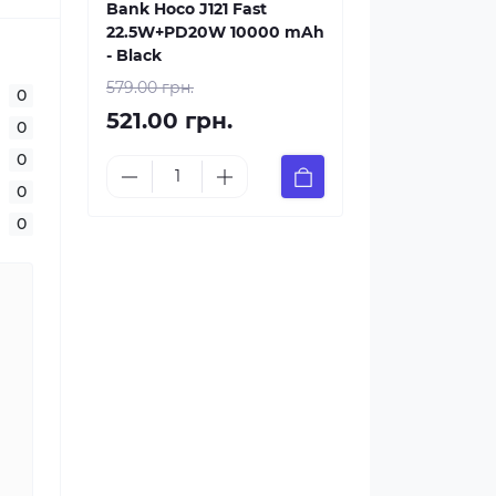
Bank Hoco J121 Fast
22.5W+PD20W 10000 mAh
- Black
579.00 грн.
0
521.00 грн.
0
0
0
0