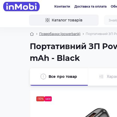
Контакти
Доставка та оплата
Обм
Каталог товарів
Повербанки (powerbank)
Портативний ЗП Po
Портативний ЗП Pow
mAh - Black
Все про товар
Хара
-10%
sale