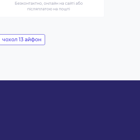
Безконтактно, онлайн на сайті або
післяплатою на пошті
чохол 13 айфон