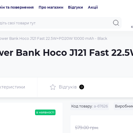
ін та повернення
Про магазин
Відгуки
Акції
к
wer Bank Hoco J121 Fast 22.5W+PD20W 10000 mAh - Black
er Bank Hoco J121 Fast 22
ктеристики
Відгуків
0
Код товару:
a-67626
Виробник
в наявності
579.00 грн.