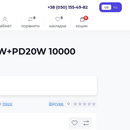
+38 (050) 155-49-82
ua
ru
0
0
0
абінет
порівняти
закладки
кошик
.5W+PD20W 10000
:
Hoco
Відгуки:
0