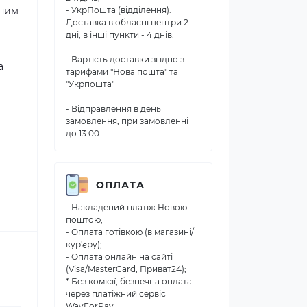
нним
- УкрПошта (відділення).
Доставка в обласні центри 2
дні, в інші пункти - 4 днів.
- Вартість доставки згідно з
а
тарифами "Нова пошта" та
"Укрпошта"
- Відправлення в день
замовлення, при замовленні
до 13.00.
ОПЛАТА
- Накладений платіж Новою
поштою;
- Оплата готівкою (в магазині/
кур'єру);
- Оплата онлайн на сайті
(Visa/MasterCard, Приват24);
* Без комісії, безпечна оплата
через платіжний сервіс
WayForPay