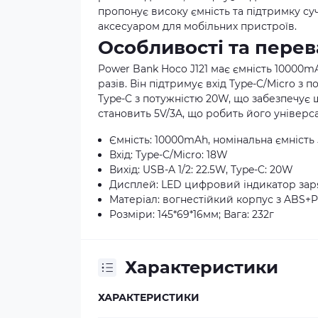
пропонує високу ємність та підтримку су
аксесуаром для мобільних пристроїв.
Особливості та перев
Power Bank Hoco J121 має ємність 10000m
разів. Він підтримує вхід Type-C/Micro з 
Type-C з потужністю 20W, що забезпечує 
становить 5V/3A, що робить його універс
Ємність: 10000mAh, номінальна ємніст
Вхід: Type-C/Micro: 18W
Вихід: USB-A 1/2: 22.5W, Type-C: 20W
Дисплей: LED цифровий індикатор зар
Матеріал: вогнестійкий корпус з ABS+P
Розміри: 145*69*16мм; Вага: 232г
Характеристики
ХАРАКТЕРИСТИКИ