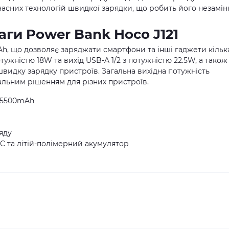
часних технологій швидкої зарядки, що робить його незамі
аги Power Bank Hoco J121
Ah, що дозволяє заряджати смартфони та інші гаджети кільк
потужністю 18W та вихід USB-A 1/2 з потужністю 22.5W, а також
швидку зарядку пристроїв. Загальна вихідна потужність
альним рішенням для різних пристроїв.
ь 5500mAh
яду
C та літій-полімерний акумулятор