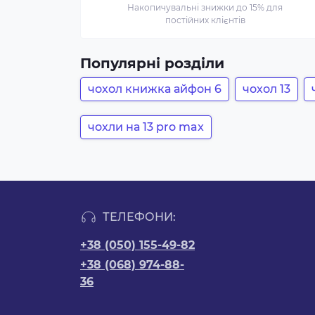
Накопичувальні знижки до 15% для
постійних клієнтів
Популярні розділи
чохол книжка айфон 6
чохол 13
чохли на 13 pro max
ТЕЛЕФОНИ:
+38 (050) 155-49-82
+38 (068) 974-88-
36