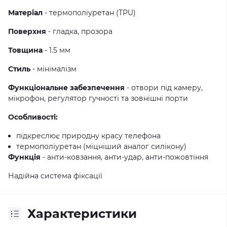
Матеріал
- термополiуретан (TPU)
Поверхня
- гладка, прозора
Товщина
- 1.5 мм
Стиль
- мінімалізм
Функціональне забезпечення
- отвори під камеру,
мікрофон, регулятор гучності та зовнішні порти
Особливості:
підкреслює природну красу телефона
термополiуретан (міцніший аналог силікону)
Функція
- анти-ковзання, анти-удар, анти-пожовтіння
Надійна система фіксації
Характеристики