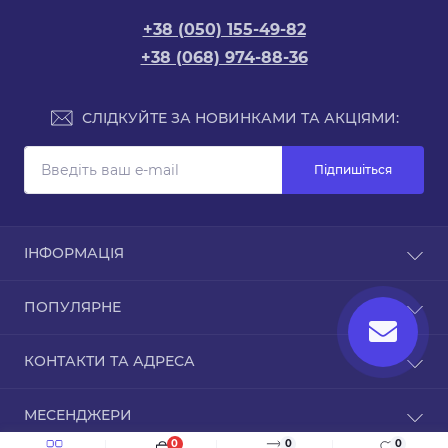
+38 (050) 155-49-82
+38 (068) 974-88-36
СЛІДКУЙТЕ ЗА НОВИНКАМИ ТА АКЦІЯМИ:
Підпишіться
ІНФОРМАЦІЯ
Доставка та оплата
ПОПУЛЯРНЕ
Про магазин
Зворотній зв’язок
Чохли для iPhone
КОНТАКТИ ТА АДРЕСА
Повернення товару
Карта сайту
ТРЦ Дафі, Зоряний бульвар, 1А, Дніпро,
Виробники
МЕСЕНДЖЕРИ
Дніпропетровська область, 49000
Акції
0
0
0