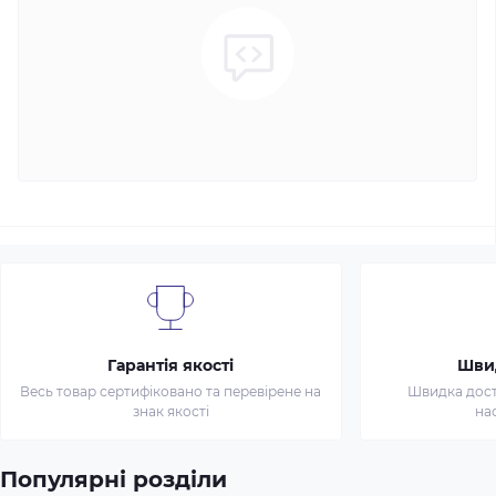
Гарантія якості
Шви
Весь товар сертифіковано та перевірене на
Швидка доста
знак якості
на
Популярні розділи