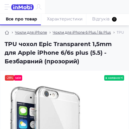
Все про товар
Характеристики
Відгуків
0
Чохли для iPhone
Чохли для iPhone 6 Plus / 6s Plus
TPU чо
TPU чохол Epic Transparent 1,5mm
для Apple iPhone 6/6s plus (5.5) -
Безбарвний (прозорий)
-28%
sale
в наявності