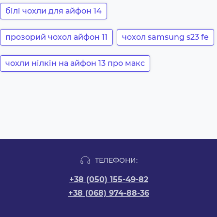
білі чохли для айфон 14
прозорий чохол айфон 11
чохол samsung s23 fe
чохли нілкін на айфон 13 про макс
ТЕЛЕФОНИ:
+38 (050) 155-49-82
+38 (068) 974-88-36