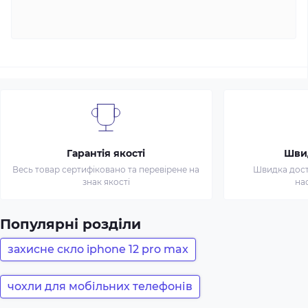
Гарантія якості
Шви
Весь товар сертифіковано та перевірене на
Швидка доста
знак якості
на
Популярні розділи
захисне скло iphone 12 pro max
чохли для мобільних телефонів