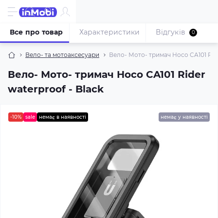
Все про товар
Характеристики
Відгуків
0
Вело- та мотоаксесуари
Вело- Мото- тримач Hoco CA101 Ride
Вело- Мото- тримач Hoco CA101 Rider
waterproof - Black
-10%
sale
немає в наявності
немає у наявності