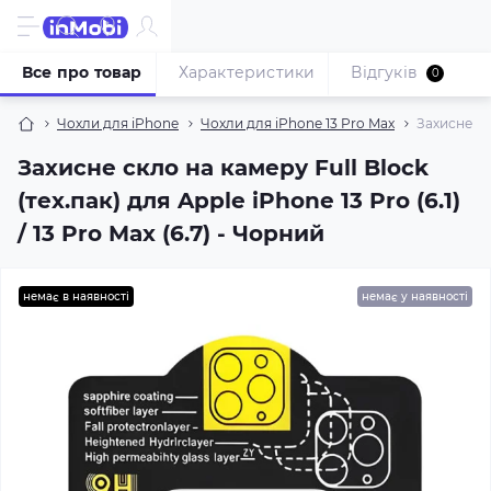
Все про товар
Характеристики
Відгуків
0
Чохли для iPhone
Чохли для iPhone 13 Pro Max
Захисне скл
Захисне скло на камеру Full Block
(тех.пак) для Apple iPhone 13 Pro (6.1)
/ 13 Pro Max (6.7) - Чорний
немає в наявності
немає у наявності