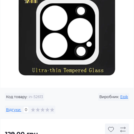
Код товару:
in-52613
Виробник:
Epik
Відгуки:
0