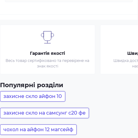
Гарантія якості
Шви
Весь товар сертифіковано та перевірене на
Швидка доста
знак якості
на
Популярні розділи
захисне скло айфон 10
захисне скло на самсунг с20 фе
чохол на айфон 12 магсейф