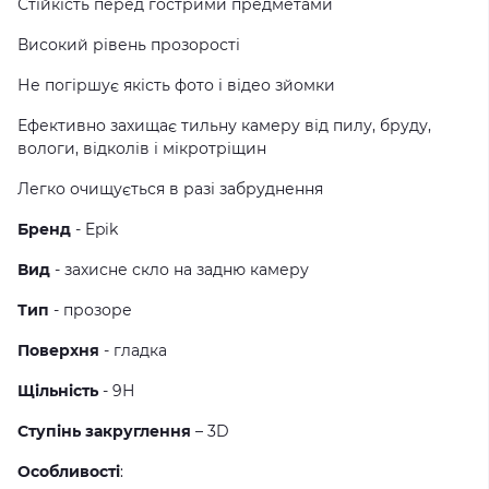
Стійкість перед гострими предметами
Високий рівень прозорості
Не погіршує якість фото і відео зйомки
Ефективно захищає тильну камеру від пилу, бруду,
вологи, відколів і мікротріщин
Легко очищується в разі забруднення
Бренд
- Epik
Вид
- захисне скло на задню камеру
Тип
- прозоре
Поверхня
- гладка
Щільність
- 9Н
Ступінь закруглення
– 3D
Особливості
: