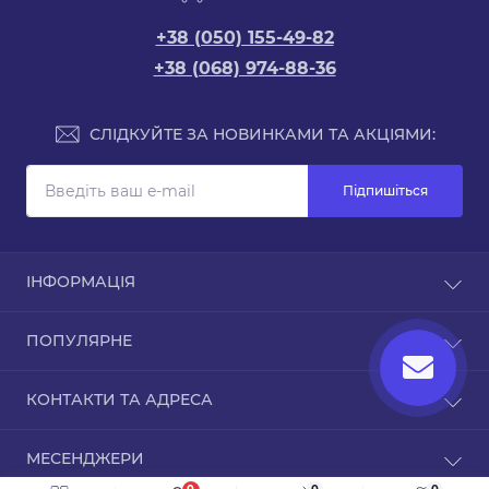
+38 (050) 155-49-82
+38 (068) 974-88-36
СЛІДКУЙТЕ ЗА НОВИНКАМИ ТА АКЦІЯМИ:
Підпишіться
ІНФОРМАЦІЯ
Доставка та оплата
ПОПУЛЯРНЕ
Про магазин
Зворотній зв’язок
Чохли для iPhone
КОНТАКТИ ТА АДРЕСА
Повернення товару
Карта сайту
ТРЦ Дафі, Зоряний бульвар, 1А, Дніпро,
Виробники
МЕСЕНДЖЕРИ
Дніпропетровська область, 49000
Акції