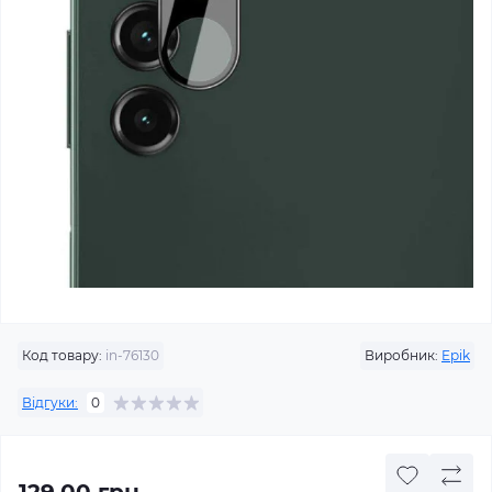
Код товару:
in-76130
Виробник:
Epik
Відгуки:
0