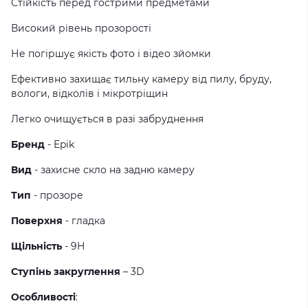
Стійкість перед гострими предметами
Високий рівень прозорості
Не погіршує якість фото і відео зйомки
Ефективно захищає тильну камеру від пилу, бруду,
вологи, відколів і мікротріщин
Легко очищується в разі забруднення
Бренд
- Epik
Вид
- захисне скло на задню камеру
Тип
- прозоре
Поверхня
- гладка
Щільність
- 9Н
Ступінь закруглення
– 3D
Особливості
: