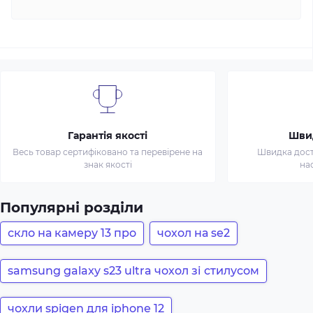
Гарантія якості
Шви
Весь товар сертифіковано та перевірене на
Швидка доста
знак якості
на
Популярні розділи
скло на камеру 13 про
чохол на se2
samsung galaxy s23 ultra чохол зі стилусом
чохли spigen для iphone 12