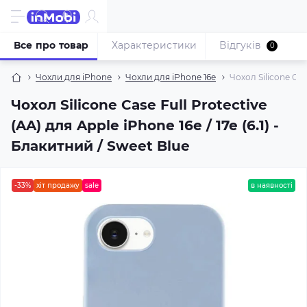
Все про товар
Характеристики
Відгуків
0
Чохли для iPhone
Чохли для iPhone 16e
Чохол Silicone Case
Чохол Silicone Case Full Protective
(AA) для Apple iPhone 16e / 17e (6.1) -
Блакитний / Sweet Blue
-33%
хіт продажу
sale
в наявності