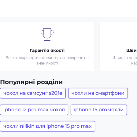
Гарантія якості
Шви
Весь товар сертифіковано та перевірене на
Швидка доста
знак якості
на
Популярні розділи
чохол на самсунг s20fe
чохли на смартфони
iphone 12 pro max чохол
iphone 15 pro чохли
чохли nillkin для iphone 15 pro max